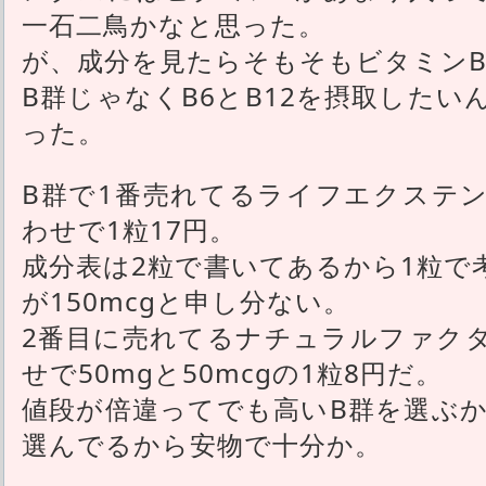
一石二鳥かなと思った。
が、成分を見たらそもそもビタミンB
B群じゃなくB6とB12を摂取した
った。
B群で1番売れてるライフエクステ
わせで1粒17円。
成分表は2粒で書いてあるから1粒で考え
が150mcgと申し分ない。
2番目に売れてるナチュラルファク
せで50mgと50mcgの1粒8円だ。
値段が倍違ってでも高いB群を選ぶか、Y
選んでるから安物で十分か。