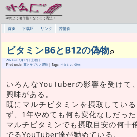
やめよう著作権！なくそう憲法！
首页
下载区
リンク
苦情係
ビタミンB6とB12の偽物
2021年
07月
17日 土曜日
Filed under
薬とサプリと運動
| Tags:
ビタミン
,
偽物
いろんなYouTuberの影響を受け
興味がある。
既にマルチビタミンを摂取している
ず、1年やめても何も変化なしだった
マルチビタミンでも摂取目安の何十
でるYouTuber達が勧めている。