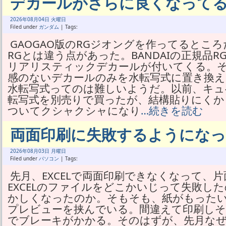
デカールがさらに良くなって
2026年
08月
04日 火曜日
Filed under
ガンダム
| Tags:
GAOGAO版のRGジオングを作ってるところ
RGとは違う点があった。BANDAIの正規品
リアリスティックデカールが付いてくる。それ
感のないデカールのみを水転写式に置き換
水転写式ってのは難しいようだ。以前、キュ
転写式を別売りで買ったが、結構貼りにくか
ついてクシャクシャになり
…続きを読む
両面印刷に失敗するようにな
2026年
08月
03日 月曜日
Filed under
パソコン
| Tags:
先月、EXCELで両面印刷できなくなって、
EXCELのファイルをどこかいじって失敗し
かしくなったのか。そもそも、紙がもった
プレビューを挟んでいる。間違えて印刷し
でブレーキがかかる。そのはずが、先月な