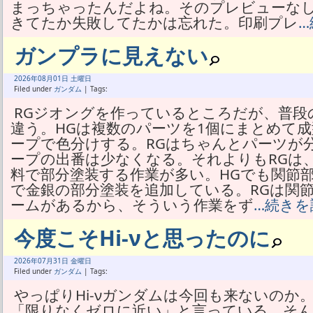
まっちゃったんだよね。そのプレビューな
きてたか失敗してたかは忘れた。印刷プレ
…
ガンプラに見えない
2026年
08月
01日 土曜日
Filed under
ガンダム
| Tags:
RGジオングを作っているところだが、普段
違う。HGは複数のパーツを1個にまとめて
ープで色分けする。RGはちゃんとパーツが
ープの出番は少なくなる。それよりもRGは
料で部分塗装する作業が多い。HGでも関節
で金銀の部分塗装を追加している。RGは関
ームがあるから、そういう作業をず
…続きを
今度こそHi-νと思ったのに
2026年
07月
31日 金曜日
Filed under
ガンダム
| Tags:
やっぱりHi-νガンダムは今回も来ないのか。
「限りなくゼロに近い」と言っている。そ