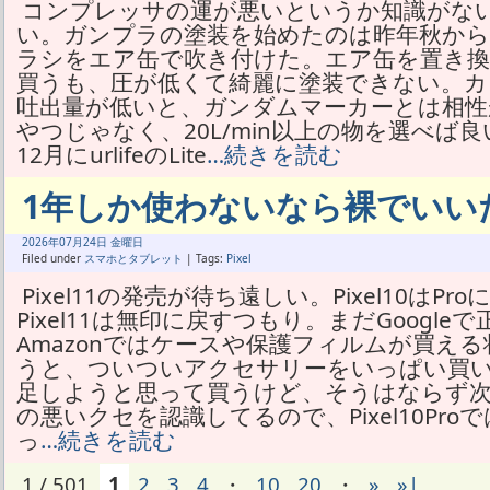
コンプレッサの運が悪いというか知識がな
い。ガンプラの塗装を始めたのは昨年秋か
ラシをエア缶で吹き付けた。エア缶を置き
買うも、圧が低くて綺麗に塗装できない。カ
吐出量が低いと、ガンダムマーカーとは相性が
やつじゃなく、20L/min以上の物を選べば
12月にurlifeのLite
…続きを読む
1年しか使わないなら裸でいい
2026年
07月
24日 金曜日
Filed under
スマホとタブレット
| Tags:
Pixel
Pixel11の発売が待ち遠しい。Pixel10は
Pixel11は無印に戻すつもり。まだGoogl
Amazonではケースや保護フィルムが買え
うと、ついついアクセサリーをいっぱい買
足しようと思って買うけど、そうはならず
の悪いクセを認識してるので、Pixel10Pr
っ
…続きを読む
1 / 501
1
2
3
4
・
10
20
・
»
»|