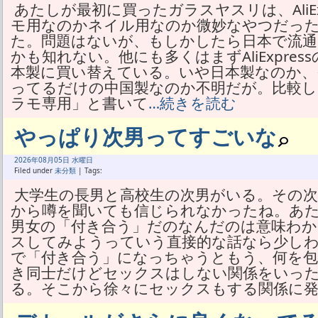
あたしが最初に買ったガラスヤスリは、AliEx
モ用なのかネイル用なのか微妙なやつだっ
た。問題はないが、もしかしたら日本で流
かも知れない。他にも多くはまずAliExpre
本製に買い替えている。いや日本製なのか、
ってるだけの中国製なのか不明だが。比較した
ラモ専用」と書いて
…続きを読む
やっぱり次男ってすごいな
2026年
08月
05日 水曜日
Filed under
未分類
| Tags:
大学生の長男と高校生の次男がいる。その
から噂を聞いても信じられなかったね。あ
男女の「付き合う」だのなんだのは意味わか
スしてみようっていう直接的な話なら少し
で「付き合う」になっちゃうともう、何を
き同士だけどセックスはしない関係をいっ
る。そこから徐々にセックスもする関係に