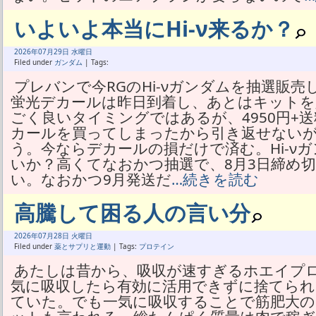
いよいよ本当にHi-ν来るか？
2026年
07月
29日 水曜日
Filed under
ガンダム
| Tags:
プレバンで今RGのHi-νガンダムを抽選販
蛍光デカールは昨日到着し、あとはキットを
ごく良いタイミングではあるが、4950円+送
カールを買ってしまったから引き返せない
う。今ならデカールの損だけで済む。Hi-ν
いか？高くてなおかつ抽選で、8月3日締め切
い。なおかつ9月発送だ
…続きを読む
高騰して困る人の言い分
2026年
07月
28日 火曜日
Filed under
薬とサプリと運動
| Tags:
プロテイン
あたしは昔から、吸収が速すぎるホエイプ
気に吸収したら有効に活用できずに捨てられ
ていた。でも一気に吸収することで筋肥大