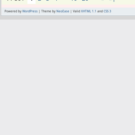
Powered by
WordPress
| Theme by
NeoEase
| Valid
XHTML 1.1
and
CSS 3