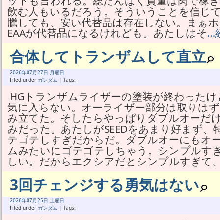
ットも言われる。総たんぱく質量は肉で稼
飲む人もいるだろう。そういうことを信じ
騰しても、安い代替品は存在しない。まぁホ
EAAが代替品になるけれども。あたしはそ
…
合体してトランザムして直立
2026年
07月
27日 月曜日
Filed under
ガンダム
| Tags:
HGトランザムライザーの塗装が終わった
気に入らない。オーライザー部分は取りはず
み立てた。そしたらやっぱりダブルオーだ
みだった。あたしがSEEDをあまり好まず
テゴテしすぎだからだ。ダブルオーにもオ
ムみたいにゴテゴテしちゃう。シンプルす
しい。だからエクシアだとシンプルすぎて
3回チェンジする勇気はない
2026年
07月
25日 土曜日
Filed under
ガンダム
| Tags: