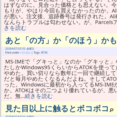
はずなのに。見合った価格とも思えない。今
もりが、やはり今回も買えなかったのか。AliEx
が悪い。注文後、追跡番号は発行された。AliE
なんらトラブルは匂わせない。が、Parcels
きを読む
あと「の方」か「のほう」か
2026年
07月
31日 金曜日
Filed under
パソコン
| Tags:
ATOK
MS-IMEで「グキっと」なのか「グキッと
たしかWindows95くらいからATOKを使
やめた。買い切りなら数年に一回で継続し
だと毎月やめたくなるんだよね。そしてAT
った。Windowsに最初から入ってるMS-IME
か。ATOKはその二つより優れているが、
だ。無
…続きを読む
見た目以上に触るとボコボコ
2026年
07月
31日 金曜日