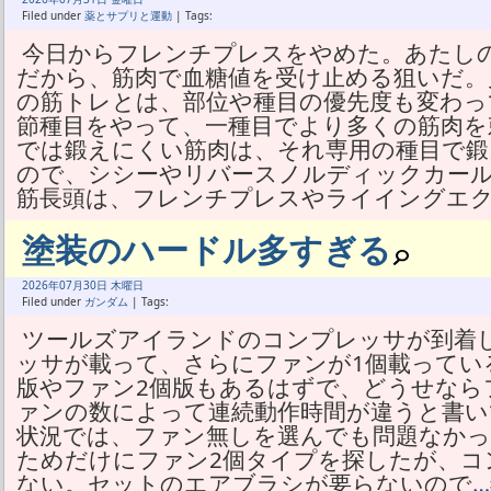
Filed under
薬とサプリと運動
| Tags:
今日からフレンチプレスをやめた。あたし
だから、筋肉で血糖値を受け止める狙いだ。
の筋トレとは、部位や種目の優先度も変わっ
節種目をやって、一種目でより多くの筋肉を
では鍛えにくい筋肉は、それ専用の種目で鍛
ので、シシーやリバースノルディックカール
筋長頭は、フレンチプレスやライイングエ
塗装のハードル多すぎる
2026年
07月
30日 木曜日
Filed under
ガンダム
| Tags:
ツールズアイランドのコンプレッサが到着し
ッサが載って、さらにファンが1個載ってい
版やファン2個版もあるはずで、どうせなら
ァンの数によって連続動作時間が違うと書い
状況では、ファン無しを選んでも問題なか
ためだけにファン2個タイプを探したが、コ
ない。セットのエアブラシが要らないので