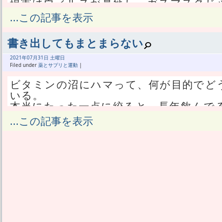
現実はウィルスが蔓延し、ガスマスクじ
っちまった。
...この記事を表示
あたしは元々、コロナは終息出来ないと
いわゆる負け戦だと思ってるから、勝て
書き出してもまとまらない
話がない。
戦争中にどうせ負けるんだからって諦
2021年
07月
31日 土曜日
い。
Filed under
薬とサプリと運動
|
でもあたしの側から見たら、みんな竹槍
ビタミンの沼にハマって、何が目的でど
馬鹿らしく見える。
いる。
あまりにも馬鹿らしい話を連日繰り返し
本当にたった一点に絞ると、長年飲んで
ースを見ないことにした。
アダムがコスパ悪いってだけ。
...この記事を表示
でも未だに、毎日ニュースを見て、毎日
要らない物がいっぱい入ってて、必要な
んどだ。
い。
犬くらいの脳みそで生きてるんだろうな
これを飲むくらいなら、必要な栄養素だ
そういう人達だらけだから、ニュースを
単体で摂取するのはVB、VD、亜鉛の三
は入ってくる。
ないでいるのがVC。
結局、同じ事を繰り返しやってるのを見
VDと亜鉛は自分に不足する可能性がある
これからも不要だと思ってる。
合量以上に飲みたい。
現状、戦に負ける原因は、世界で一斉に
VBは不足しないだろうけど、過剰摂取の
だ。
上に飲みたい。
せっかく外出禁止をやるなら、出歩く