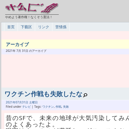
やめよう著作権！なくそう憲法！
首页
下载区
リンク
苦情係
アーカイブ
2021年 7月 31日 のアーカイブ
ワクチン作戦も失敗したな
2021年
07月
31日 土曜日
Filed under
テレビ
| Tags:
ワクチン
,
作戦
,
失敗
昔のSFで、未来の地球が大気汚染してみ
のよくあったよ。