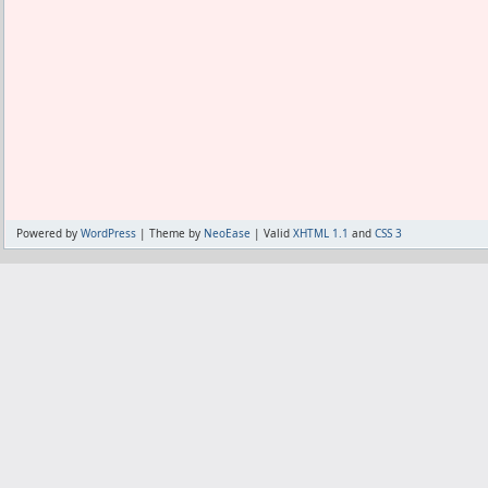
アダムを飲むくらいならTPDを飲むが、T
まっている。
もっと足したい。
外出禁止だけど強制力がないってのと同
TPDを3錠飲めば足す必要がないけど、
るよ。
ある。
蔓延したら変異するよ。
無駄な予算を使って無駄な抵抗するだけ
いろいろ混ぜて売ってるやつは、完全に
クチン接種で終わりそうだな。
ない。
あたしにはまだワクチンが回ってこない
必ずどれか多いとか少ないとかあるわけ
良くなってきた。
この沼はどこかで区切りを付けないと出
無料だから接種するけれども、こんなア
になったら接種しない。
Powered by
WordPress
| Theme by
NeoEase
| Valid
XHTML 1.1
and
CSS 3
一年間マルチビタミンをやめてみて特に
変異させないため、撲滅させるため、な
から、基本いらない。
自分の身を守るためぐらいの理由でだと
でも亜鉛だけはアダムを飲んでても知ら
た。
あたしから見たら、いつまで負け戦に粘
品目を絞りきるなら亜鉛しかいらない。
思いだ。
ついでだと思ってVB、VC、VDを考えち
去年はさすがに、ワクチンが出来るまで
うのもアリだったよ。
それがもうワクチンが出来ても接種しな
いでどんどん変異していく。
この状況になってもまだ勝てるつもりで