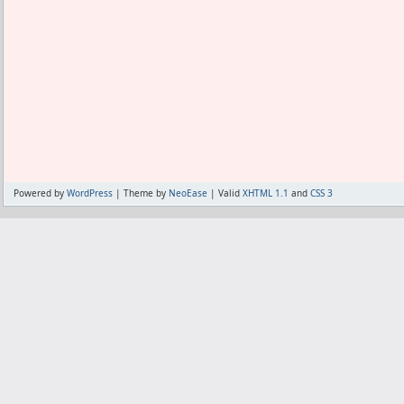
もっと理想を求めるなら、毎日同じル
い。
今日は筋肉痛だからとか、何日休まなき
ない日を設けたくない。
だからその日の筋肉痛をその日のうちに
いたい。
でも筋肉痛にならない程度だと満足出来な
ちゃんと当日中に筋肉痛をやって、しか
う風に出来ない物か。
Powered by
WordPress
| Theme by
NeoEase
| Valid
XHTML 1.1
and
CSS 3
本来なら筋肉を効率よく発達させること
り毎日習慣化を望んでいる。
でもここ最近の傾向だと、少なくともス
あきらめている。
筋肉痛になるほどのスクワットは24時間
とにした。
どの種目が週に何回出来るかはそれぞれ
その辺を考慮して、毎日ルーティーンで
きらめるしかない。
でもその毎日出来ない理由が筋肉痛なわ