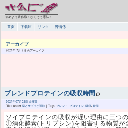
やめよう著作権！なくそう憲法！
首页
下载区
リンク
苦情係
アーカイブ
2021年 7月 2日 のアーカイブ
ブレンドプロテインの吸収時間
2021年
07月
02日 金曜日
Filed under
薬とサプリと運動
| Tags:
ブレンド
,
プロテイン
,
吸収
,
時間
ソイプロテインの吸収が遅い理由に三つ
①消化酵素(トリプシン)を阻害する物質が