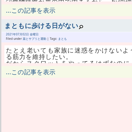
②食物繊維が胃の中で固まるから by管理
③アミノ酸結合が多いから by森永プロ
...この記事を表示
と言うことだが、たぶん①は消化させな
糖みたいに下痢する。
まともに歩ける日がない
できれば②は取り除いてタンパク質含有
少は入ってるだろう。
2021年
07月
02日 金曜日
たぶん③は分子量が大きいから小さくす
Filed under
薬とサプリと運動
| Tags:
まとも
味だと思われる。
たとえ老いても家族に迷惑をかけないよ
で、あたしは日々、WPIプロテインとソ
る筋力を維持したい。
いる。
だからスクワットをやってるはずなのに
よって①や②が正しい場合は、混ぜるとW
けていない。
...この記事を表示
なる事を意味する。
朝起きて筋肉痛がなければその朝にスク
唯一③の場合だけ、WPIが早く吸収され
痛になってる。
差を狙うことが出来る。
夜寝る頃にはさらに悪化し、次の日ぐら
だから③だったら良いなとは思う。
ることになる。
βラクトグロブリンの分子量は18.4kD
まぁ翌々日の朝だと軽く筋肉痛でも、こ
一方、グリシニンの分子量は350,000
ならスクワットしちゃう。
とは明記されていない。
あたしのスクワットはウェイトを使って
これを比べると確かに、ソイの方が20倍
ットだ。
血中濃度の比較グラフを見ると、結局ソイ
ただ、その工夫の仕方がやっぱり筋肉痛
ピークになっている。