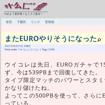
やめよう著作権！なくそう憲法！
首页
下载区
リンク
苦情係
またEUROやりそうになった
2021年
06月
21日 月曜日
Filed under
ワサコレとウイコレ
| Tags:
EURO
ウイコレは先日、EUROガチャで1
ず、今は539PBまで回復してきた。
タイプ限定マッチのパワーとスタミ
かなり儲けたね。
よってこの500PBを使って、さらに
っている。