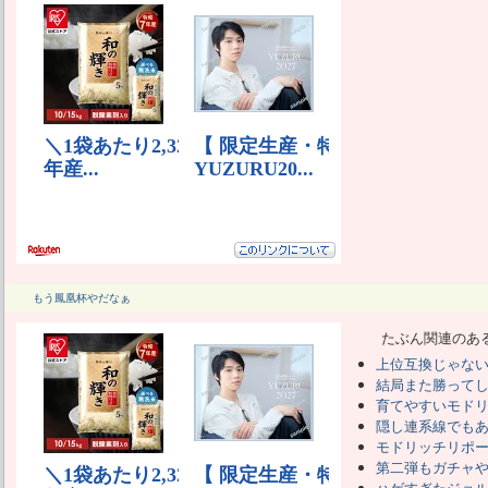
もう鳳凰杯やだなぁ
たぶん関連のあ
上位互換じゃな
結局また勝って
育てやすいモド
隠し連系線でも
モドリッチリポ
第二弾もガチャ