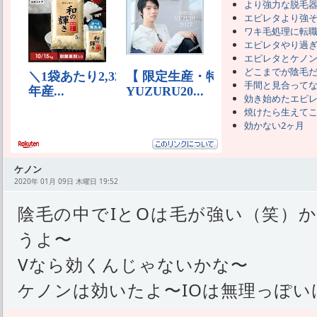
より強力な脱毛
エピレタより強
ワキ毛処理に転
エピレタやり過
エピレタとケノ
どこまでが陰毛
手間と見合って
効き始めたエピ
焼けたら生えて
効かない2ヶ月
ケノン
2020年 01月 09日 木曜日 19:52
陰毛の中でIとOは毛が強い（笑）
うよ〜
Vなら効くんじゃないかな〜
ケノンは効いたよ〜IOは無理っぽい