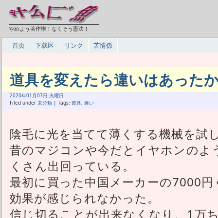
やめよう著作権！なくそう憲法！
首页
下载区
リンク
苦情係
道具を変えたら違いはあった
2020年
01月
07日 火曜日
Filed under
未分類
| Tags:
道具
,
違い
陰毛に光を当てて薄くする機械を試
昔のマジコンや今だとイヤホンのよ
くさん出回っている。
最初に買った中国メーカーの7000
効果が感じられなかった。
信じ切ることが出来なくなり、1万