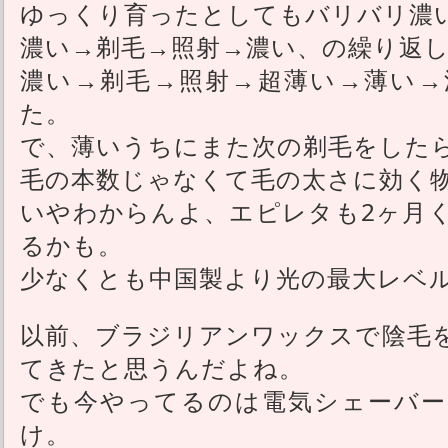
ゆっくり育ったとしてもバリバリ濃
濃い→剃毛→照射→濃い、の繰り返
濃い→剃毛→照射→超薄い→薄い→
た。
で、薄いうちにまた次の剃毛をした
毛の本数じゃなくて毛の太さに効く
いやわからんよ、エピレタも2ヶ月
るかも。
少なくとも中国製より光の最大レベ
以前、ブラジリアンワックスで陰毛
てきたと思うんだよね。
でも今やってるのは電気シェーバー
け。