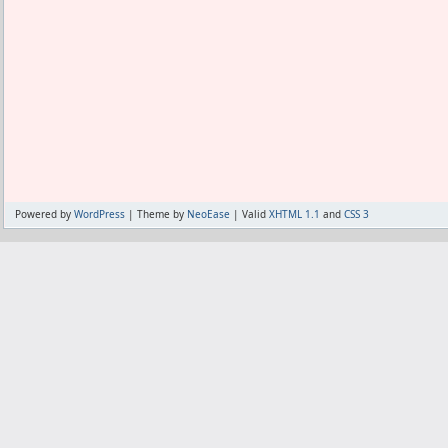
以前は、極眼を何人も入れても無駄に
た。
これからは全員極眼でも無駄にならない
い。
相手のステアップを削りきってこそ、パ
攻められる。
削りきれないならたかが30％ダウンのた
は低い。
相手の☆4やBLSの低コストなバックア
Powered by
WordPress
| Theme by
NeoEase
| Valid
XHTML 1.1
and
CSS 3
せるのは面白い。
勝ち負けは別として、趣味でやっていき
だからうちは眼が欲しい。
でも眼にこだわるとバイキングリーダー
といったところ。