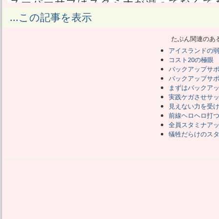
スーパーサブはスタミナが減ってなくて
話。
...この記事を表示
うちはちょっと前まで、スタミナを減ら
た。
たぶん関連のあ
今は眼を優先して、一枚だけ防衛ライン
アイスランドの
相手のステ下げはこれとパッシブ連携が
コスト20の極眼
もする。
バックアップサポ
それでフレマしてたら、バックアップサ
バックアップサ
ずり出していた。
まずはバックア
なるほど、去年はリザーブGKが流行って
実践ケガさせサ
見えない力を受
まくった。
前線ヘロヘロ打
残りは流れを変える存在を入れ、むしろ
全員スタミナア
そういう編成では気がつかないが、MFの
犠牲だらけのス
させられるな。
ほかにもDFのバックアップサポートも途
そう。
GKのバックアップサポートは今まで通り
れてもいい。
GK以外のベンチ要員は、せめて極めてお
あるいはこの件でまた、攻守ともバイキ
思えてきた。