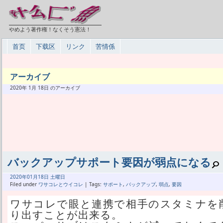
やめよう著作権！なくそう憲法！
首页
下载区
リンク
苦情係
アーカイブ
2020年 1月 18日 のアーカイブ
バックアップサポート要因が弱点になる
2020年
01月
18日 土曜日
Filed under
ワサコレとウイコレ
| Tags:
サポート
,
バックアップ
,
弱点
,
要因
ワサコレで眼と連携で相手のスタミナを
り出すことが出来る。