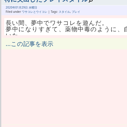
普通通りの遊び方でノルマの達成を行っ
所だった。
まぁ、18時台のGCSとNDSの時点では
興味がまだ続いている間に復旧するかど
までよ。
その残りエナボは今日使い切る予定で、
2020年
01月
29日 水曜日
ーと思ってたんだ。
しかしBANされるまでの特に突出した成
な所だった。
Filed under
ワサコレとウイコレ
| Tags:
スタイル
,
プレイ
ミッションさえ終われば心置きなくRAを
運営の書き方のせいで、悪意を持ってズ
保したわけだよ。
一人の選手にエナボいっぱいつぎ込んだ
して収穫ゼロ。
長い間、夢中でワサコレを遊んだ。
だよな。
もっと特に突出できていればGK用にもR
次々と獲得した人はアウトということに
☆3じゃRAつかないんじゃないかと思っ
夢中になりすぎて、薬物中毒のように、
自分は損して一部の連中は得したんだと勘
与えられたモデストというノルマをクリ
あたしは良RAじゃなくてもとにかく数を
で運命の19時。
いた。
ってる。
にまたノルマをくれ。
んで、まずうちは31券のモデストが収穫
☆4狙いつつ低確率でもBLSがたまにで
このたび、不具合を利用した回数が「特
その空気が出来たことで、さらに運営は永
...この記事を表示
得した。
ってたからな。
停止になった。
になるかもな。
☆3を何枚か連続で出したがEXがつかなか
BANされたから困った話より、BAN解
そんなあたしは、コスト18まで上げて1回
停止なのか終了なのかをはっきりさせた
いやいやいいんだよ、永久で全く問題な
に切り替えた。
だからね。
以外なかった。
待てばまた遊べるなら、中毒でずっと待
永久ですよと、あたしに伝える手段がな
あたしはワサコレを工夫が面白いゲーム
その大収穫を活かすために、エキスタも
それがたまたま不具合利用だと言われて
待っても無理なら、さすがに別アカウン
希望があるのかと思って無駄に待っちゃ
そりゃこうなる。
としてたからね。
うなるわ。
あたしのプレイスタイルでは、今回の垢
モデスト育成待ちしちゃうじゃないか。
自分なりの面白い遊び方をしたら地雷を
プラス選手の餌が足りないからワールド
だって16時台に、BLSトレーニングに
った。
ダメならダメで一定期間とか言わないで
然だった。
てたからね。
びなかったし。
工夫してより良い効率でプレイすれば、
ってか明日からいないから、今日ほんと
そしてモデストに食わせるプラス選手が
モデストだけならいいが、シュチェスニー
普通に遊んだらこの遊び方になっちゃう
た。
寝ないでタップする。
金しそうだった。
出しようとしてた。
れなかったよ。
一回しかトレーニングしなくても成功す
コスト18までじゃなくコスト20まで育
EXの種類が増えたら当然、セットでプ
「よせ、このままじゃツアーで594×2
やるわけがない。
す。
ろ。
ブレーキだ。
たとえこれが不具合とわかっても、利用
自分の今やってる遊び方を変更しなければ
不具合があってもなくても、そういう遊
さらにいまさらコロンビアフォメももら
あ、忘れてたけどRA付きリヒターもスタメ
なかった。
思ったよ。
そりゃ修正されても同じようにその方法
うだった。
な。
ただひたすら、RAスキルを求めて必死で
だが、自分のどの遊び方が鍵かまでは特
限凸が足りなすぎてキャンプでも課金しそ
やばいよ、特に突出した課金を求められ