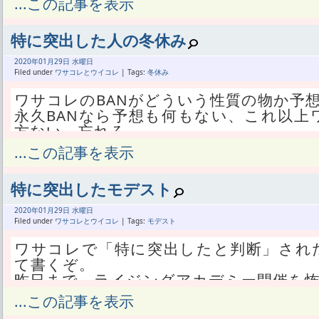
...この記事を表示
QUICPayは使ったことがあるが、コン
いやそのあたしすら、ただ遊んだ時間帯
全く手をつける気にならない。
スイカはどうするのよ。
だ。
昨日まで、ロリー君イベントを毎日1人
料金がいくらなのかどこで確認して、ど
特に突出した人の冬休み
遊び方は不具合の有無に関係なく、ただ
た。
機械はあたしからいくら取ればいいか、
から回避不能だった。
3日目まで収穫なく、4日目にデヘアをキ
2020年
01月
29日 水曜日
めるんだ。
使ってないけど。
Filed under
ワサコレとウイコレ
| Tags:
冬休み
どうやるのかな？→ググる→とても簡単
いつしかメッシをキラ化することを目標
ワサコレの一時停止は永久停止に決まっ
って見せろ。
ワサコレのBANがどういう性質の物か予
りだった。
たぶんあたしはもうおしまい。
ってなったわ。
永久BANなら予想も何もない、これ以上
が、ワサコレがないとワサコレのついで
が、こんな不可避のトラップでBANだと
どうやら、入り口と出口と両方でかざせ
方ない、忘れろ。
BANされてるワサコレより先にアンイン
も思う。
ってか神戸でも使えるよな？
BANされた端末ではログインも出来ない
...この記事を表示
ワサコレがなくてウイコレのやる気もな
あたし以外な。
みることも出来ない。
iPhoneがいらない。
でもBAN解除した人とそうでない人がい
来てない人に来てない人の処分を伝える
あとまだ白猫が残ってるが、そっちも最
全員アウトかな。
特に突出したモデスト
だが、入っていけてる人のアップしたお
今はiPhoneをゲーム用と電話用にわけ
あたしは特に突出してタップした人より
止と書いてある。
2020年
01月
29日 水曜日
る。
あったから無理だ。
このイベントの参加権だけ停止かしら？
Filed under
ワサコレとウイコレ
| Tags:
モデスト
あれ？ゲームしないならスマホ何に使う
そこまで突出してない人を、どのライン
あたしは特に突出してぶん回し、最低ノル
スマホ依存どころか、使用時間がほぼゼ
ワサコレで「特に突出したと判断」され
な。
GK用も欲しいので今日はエナボ購入して
これってひょっとして、ワサコレBANを
て書くぞ。
間違えて全員復旧させてくれないかなぁ
そこは許すしかない。
ャンスでは？
昨日まで、ライジングアカデミー開催を
全員じゃなきゃあたしは間違いなく特
「許す」って上から目線だが、そもそも
それともサカつく始めるか？
インフレするし、うちはろくなの待機し
ぁ。
...この記事を表示
れてるから当然よ。
一切なかった。
全員復旧させたらほんとにウハウハ神イベ