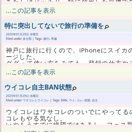
あたしはバッチリ、特に突出した収穫でウ
除されないかもね。
...この記事を表示
なんせよそよりもっと突出してぶん回し
何ももらえなかった人は突出が足りない
特に突出してないで旅行の準備を
その、あまり突出しなかった人もこのま
来ないで終わるのか。
2020年
01月
29日 水曜日
RAが必要なチーム状況の人こそ突出して
Filed under
未分類
| Tags:
旅行
,
準備
だのにBANされて、今回はRA獲得機会
神戸に旅行に行くので、iPhoneにスイカ
んだろ。
ージした。
それ、必死な人には死刑宣告じゃね？
ググって使い方をみても、登録の仕方や
自分のことばかり考えてたが、よその特
い。
...この記事を表示
ね。
そこまでは出来るんだよ。
RAが必要で、RA待ってて、始まったか
このiPhoneを、どうすりゃ交通機関に使
れずBANか。
ウイコレ自主BAN状態
伊丹空港から三宮まで、バスか電車か知らな
あたしは待ってるどころか来ないで欲し
るんだろ。
2020年
01月
29日 水曜日
何も準備できてないからRAイラネって思
どうすりゃいいの？
Filed under
ワサコレとウイコレ
| Tags:
BAN
,
ウイ
,
コレ
,
状態
,
自主
ストだからね。
運転手に見せるか？窓口でSuica使って
特に突出してぶん回し、特に突出して収穫
ウイコレはワサコレのついでにやってる
っていう、あたしは基本的なことからま
いいんじゃね？
コレもやる気なし。
多くのサイトは、さすがにそこは知って
BANされたって人のブログやツイッター
いやもうすでに絶望ではあるし、フェス
な。
大喜びしながらBANされてまだ喜んでる
一番嫌になる、我慢してるフェス期間にワ