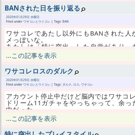
こっちは自分のスケジュールとイベント
やる気のないイベントだったのに、序盤
くらい収穫あった。
プしただけだ。
BANされた日を振り返る
モデストをくれた。
あ、GK用RA取れてないのが残念なところ
走るのに夢中で地雷はよけきれなかった
どう見ても、特に突出する見込みのある
2020年
01月
29日 水曜日
だからそもそも、今ソッコク解除されて
う合図だろ。
Filed under
ワサコレとウイコレ
| Tags:
BAN
BANされてんのに、今日ワサコレ一番面
を狂わされてる。
モデストをもらったのにイベントを休ん
得点王エンブレム貰ったときもガチャ当
そこをさらに追加で100歩譲って、この
ワサコレであたし以外にもBANされた人
みはない。
なかった。
はしょうがない。
メっぽいな。
あたしはエキスタでも特に突出し、フォ
睡眠不足やべぇ。
いや、あたしは明日から予定があるから、
あたしは「特に突出」した自覚があり、
140個投じた。
あたしはワサコレを、工夫して特に突
うにか許せる。
りの上位だろう。
...この記事を表示
その結果、イベント終わりのガチャ券で
だ。
次イベントのためにローマを残しておい
よその人はSNSなどで情報を知ったあと
ご褒美フォメが出た。
お金だけ払って特に突出することもない
許すしかない。
だろ。
ご褒美というかむしろノルマが課された
ワサコレロスのダルク
た。
もっと長引くか？
あたしは一人で黙々と、何の情報もなく
メくれるだろ。
そしてこの度、どこの情報でもなく自力
一定期間と言いながら追放するんだろう
→16時台、一発目でコスト30台BLSを
2020年
01月
29日 水曜日
次回エキスタもノルマに答え、もらった
あたしの工夫は運営によって、特に突出
モデスト獲得
Filed under
ワサコレとウイコレ
| Tags:
ダルク
,
ロス
,
ワサコレ
する予定でいる。
エンブレムもガチャも金さえ払えば取れ
→17時台、BLS結構出るなぁと思いつつ
ずっと前、ワサコレでいつまでも停止さ
だから今回もモデストはノルマであり、
アカウント停止中だけど脳内ではワサコ
金では買えない突出を工夫して獲得出来た
→18時台、GCSとNDSをミッション分だ
とあるよ。
した。
ドリーム11ガチャをやっちゃって、余っ
り返すが一切出ない
一定期間は永久である可能性がある。
んなもん、明日旅行に行くんだから、昨
中だった。
今日が一番面白くて当たり前か。
→19時台、風呂にまでiPhoneを持ち込
永久じゃなくても、一ヶ月休んだゲーム
かない。
あたしは明日から2泊の旅行だし、早めに
...この記事を表示
スト18BLS出荷
が戻れないかも。
あたしからみたら、他の人が特に突出し
った。
あ、旅行準備進まん。
→20時台、コスト18BLS出荷じゃGK
どのくらいの期間になるかを、ワサコレ
しの普通だ。
今を逃したら次はいつ開催するかわから
20☆4出荷
されていない。
特に突出したプレイスタイル