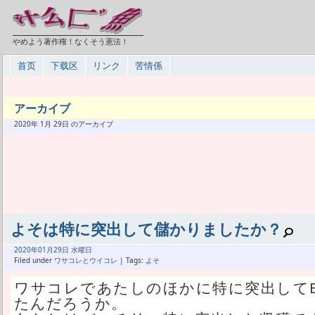
やめよう著作権！なくそう憲法！
首页
下载区
リンク
苦情係
アーカイブ
2020年 1月 29日 のアーカイブ
よそは特に突出して儲かりましたか？
2020年
01月
29日 水曜日
Filed under
ワサコレとウイコレ
| Tags:
よそ
ワサコレであたしのほかに特に突出してB
たんだろうか。