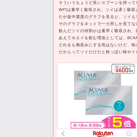
そういうちょうど良いスプーンを持って
WPIは素早く吸収され、ソイは遅く吸
だが血中濃度のグラフを見ると、ソイも
そのグラフをネットで一カ所しか見てな
飲んだソイの何割かは素早く吸収され、
あえてホエイを飲む理由としては、BC
どれをも鵜呑みにする気はないけど、味
だからってソイだけだと粉っぽい味やド