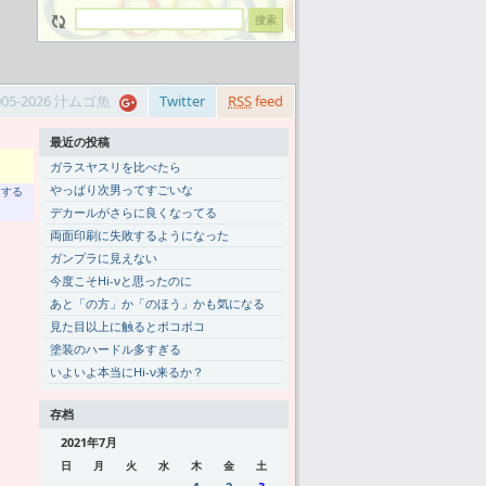
005-2026 汁ムゴ魚
Twitter
RSS
feed
最近の投稿
ガラスヤスリを比べたら
やっぱり次男ってすごいな
トする
デカールがさらに良くなってる
両面印刷に失敗するようになった
ガンプラに見えない
今度こそHi-νと思ったのに
あと「の方」か「のほう」かも気になる
見た目以上に触るとボコボコ
塗装のハードル多すぎる
いよいよ本当にHi-ν来るか？
存档
2021年7月
日
月
火
水
木
金
土