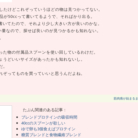
nで探したけどこれぞっていうほどの物は見つかってない。
用品が50ccって書いてるようで、そればかり出る。
とか書いてたので、それより少し大きい方が良いのかな。
ど良い量なので、探せば良いのが見つかるかも知れない。
。
った物の付属品スプーンを使い回しているわけだ。
ょうどいいサイズがあったかも知れないし。
だ。
れぞってものを買っていいと思うんだよね。
筋肉痛が始まる
たぶん関連のある記事：
ブレンドプロテインの吸収時間
40ccのスプーンが欲しい
ゆで卵も3個食えばプロテイン
糖質ブレンドと食物繊維ブレンド