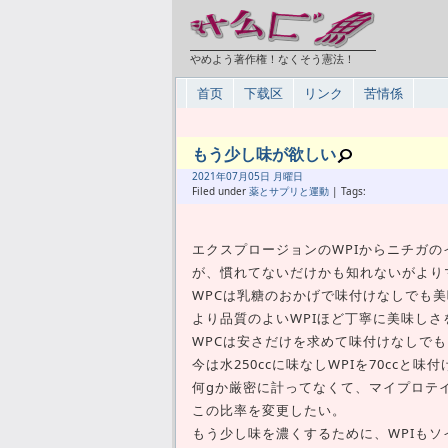
やめよう著作権！なくそう憲法！
首页
下载区
リンク
苦情係
もう少し味が欲しい
2021年
07月
05日 月曜日
Filed under
薬とサプリと運動
| Tags:
エクスプロージョンのWPIからニチガの
が、慣れてないだけかも知れないがより
WPCは乳糖のおかげで味付けなしでも美
より品質のよいWPIほど丁寧に美味し
WPCは安さだけを求めて味付けなしでも
今は水250ccに味なしWPIを70ccと
何gか厳密に計ってなくて、マイプロテイン
この比率を変更したい。
もう少し味を濃くするために、WPIもソ