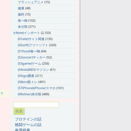
フラッシュアニメ
(15)
健康
(48)
歯科
(15)
食べ物
(102)
未分類
(271)
(rNote)インポート
(2,103)
(01site)サイト関連
(135)
(02soft)フリーソフト
(243)
(51food)食べ物
(64)
(52soccer)サッカー
(52)
(53game)ゲーム
(256)
(54nds)NDS/マジコン
(61)
(55igo)囲碁
(211)
(56kin)筋トレ
(491)
(57iPhone)iPhone/スマホ
(101)
まで
(99other)未分類
(489)
プロテインの話
格闘ゲームの話
厳選棋書