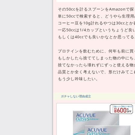
その50ccを計るスプーンをAmazo
単に50ccで検索すると、どうやら生理
コーヒー豆を10g計れるやつは30cc
一応50ccは1/4カップというちょう
もしくは40ccでも良いかなとか思ってる
プロテインを飲むために、何年も前に買
もしかしたら捨ててしまった物の中にち
捨てなかったら壊れずにずっと使える物
品質とか全く考えないで、形だけみてこ
もう少し吟味したい。
ガチャしない理由成立