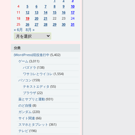
1
2
3
4
5
6
7
8
9
10
11
12
13
14
15
16
17
18
19
20
21
22
23
24
25
26
27
28
29
30
31
« 6月
8月 »
分类
(WordPress)現役進行中
(5,402)
ゲーム
(3,011)
パズドラ
(138)
ワサコレとウイコレ
(1,554)
パソコン
(159)
テキストエディタ
(55)
ブラウザ
(22)
薬とサプリと運動
(931)
のど自慢
(8)
ガンダム
(220)
サイト関連
(66)
スマホとタブレット
(361)
テレビ
(196)