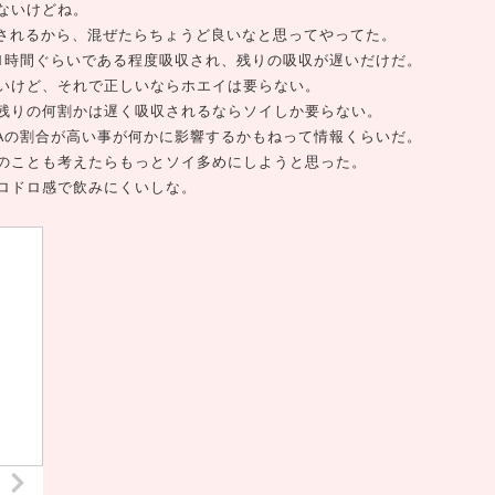
ないけどね。
収されるから、混ぜたらちょうど良いなと思ってやってた。
1時間ぐらいである程度吸収され、残りの吸収が遅いだけだ。
いけど、それで正しいならホエイは要らない。
残りの何割かは遅く吸収されるならソイしか要らない。
AAの割合が高い事が何かに影響するかもねって情報くらいだ。
のことも考えたらもっとソイ多めにしようと思った。
ロドロ感で飲みにくいしな。