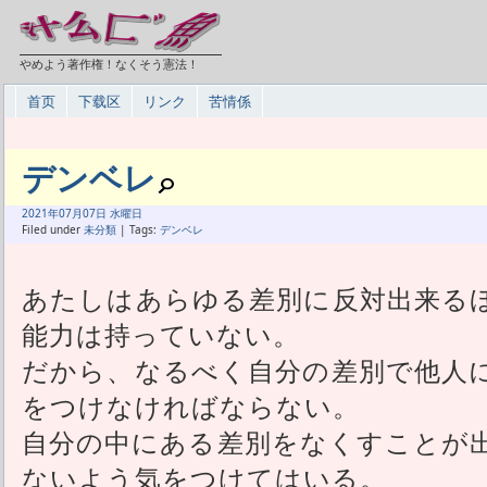
やめよう著作権！なくそう憲法！
首页
下载区
リンク
苦情係
デンベレ
2021年
07月
07日 水曜日
Filed under
未分類
| Tags:
デンベレ
あたしはあらゆる差別に反対出来る
能力は持っていない。
だから、なるべく自分の差別で他人
をつけなければならない。
自分の中にある差別をなくすことが
ないよう気をつけてはいる。