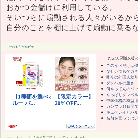
おかつ金儲けに利用している。
そいつらに扇動される人々がいるか
自分のことを棚に上げて扇動に乗る
一歩も引かぬピケ
たぶん関連のあ
このイベだけは
なぜいつもケガ
昨今の外国人差
ダンベルの重さ
何やってんのパ
やっぱりダンベ
中国価格の模型
ガンプラ11日間で
キュベレイとバ
名前を言っては