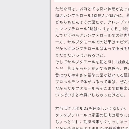
ただ今回は、以前とても良い体感があっ
朝クレンブテロール1錠飲んだほかに、
どちらもぜんそくの薬だが、クレンブテ
クレンブテロール2錠はつりまくるし1
んでどうやらクレンブテロールでの筋肉
一方、サルブタモールでの効果はエビデ
だからクレンブテロールは余ってる分を
まだまだいっぱいあるけど。
そしてサルブタモールを朝と昼に1錠飲
ただ、昔よかったと覚えてる体感も、体
昔はつりやすさを基準に薬が効いてる証
プロホルモンで体がつるって事は、ぜん
だからサルブタモールもそこまで信用出
いっぱいまとめ買いしちゃったけどな。
本当はダナボルDSを休薬したくないが
クレンブテロールは家畜の筋肉は増やし
ちょっとこれに期待出来なくなっちゃっ
だから今回からダナボルDSの休薬中に