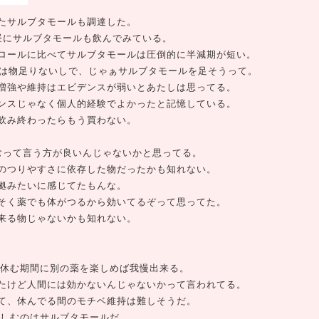
たサルブタモールも調達した。
昼にサルブタモールも飲んでみている。
ロールに比べてサルブタモールは圧倒的に半減期が短い。
錠は物足りないしで、じゃぁサルブタモールを足そうって。
増強や維持はエビデンスが弱いとあたしは思ってる。
ンスじゃなく個人的経験でよかったと記憶している。
飲み終わったらもう買わない。
むって言う方が良いんじゃないかと思ってる。
のつりやすさに依存した物だったかも知れない。
拠みたいに感じてたもんな。
そく薬でも体がつるから効いてるぞって思ってた。
来る物じゃないかも知れない。
、休む期間に別の薬を楽しめば我慢出来る。
たけど人間には効かないんじゃないかって言われてる。
て、休んでる間のモチベ維持は難しそうだ。
楽しむのはサルブタモールだ。