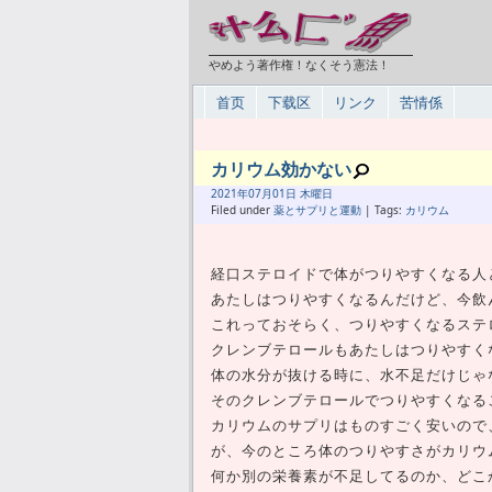
やめよう著作権！なくそう憲法！
首页
下载区
リンク
苦情係
カリウム効かない
2021年
07月
01日 木曜日
Filed under
薬とサプリと運動
| Tags:
カリウム
経口ステロイドで体がつりやすくなる人
あたしはつりやすくなるんだけど、今飲
これっておそらく、つりやすくなるステ
クレンブテロールもあたしはつりやすく
体の水分が抜ける時に、水不足だけじゃ
そのクレンブテロールでつりやすくなる
カリウムのサプリはものすごく安いので
が、今のところ体のつりやすさがカリウ
何か別の栄養素が不足してるのか、どこ