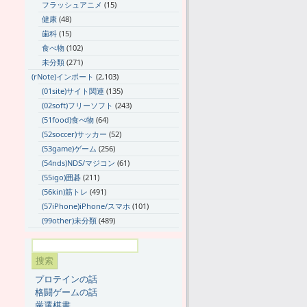
フラッシュアニメ
(15)
健康
(48)
歯科
(15)
食べ物
(102)
未分類
(271)
(rNote)インポート
(2,103)
(01site)サイト関連
(135)
(02soft)フリーソフト
(243)
(51food)食べ物
(64)
(52soccer)サッカー
(52)
(53game)ゲーム
(256)
(54nds)NDS/マジコン
(61)
(55igo)囲碁
(211)
(56kin)筋トレ
(491)
(57iPhone)iPhone/スマホ
(101)
(99other)未分類
(489)
プロテインの話
格闘ゲームの話
厳選棋書