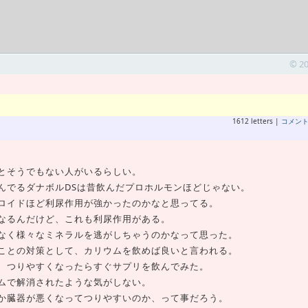
© 2
1612 letters |
コメン
とそうでもない人がいるらしい。
んでるダナボルDSは昔飲んだプロホルモンほどじゃない。
ロイドほど利尿作用が強かったのかなと思ってる。
なるんだけど、これも利尿作用がある。
なく様々なミネラルを逃がしちゃうのかなって思った。
ことの対策として、カリウムを飲めば良いと言われる。
、つりやすくなったらすぐサプリを飲んでみた。
ムで解消されたような気がしない。
か臓器が悪くなってつりやすいのか、って事だろう。