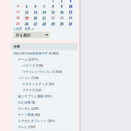
1
2
3
4
5
6
7
8
9
10
11
12
13
14
15
16
17
18
19
20
21
22
23
24
25
26
27
28
29
30
31
« 6月
8月 »
分类
(WordPress)現役進行中
(5,403)
ゲーム
(3,011)
パズドラ
(138)
ワサコレとウイコレ
(1,554)
パソコン
(159)
テキストエディタ
(55)
ブラウザ
(22)
薬とサプリと運動
(931)
のど自慢
(8)
ガンダム
(220)
サイト関連
(66)
スマホとタブレット
(361)
テレビ
(197)