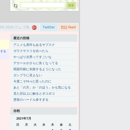
005-2026 汁ムゴ魚
Twitter
RSS
feed
最近の投稿
アニメも原作もあるサブスク
ガラスヤスリを比べたら
トする
やっぱり次男ってすごいな
デカールがさらに良くなってる
両面印刷に失敗するようになった
ガンプラに見えない
今度こそHi-νと思ったのに
あと「の方」か「のほう」かも気になる
見た目以上に触るとボコボコ
塗装のハードル多すぎる
存档
2021年7月
日
月
火
水
木
金
土