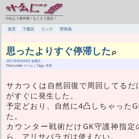
やめよう著作権！なくそう憲法！
首页
下载区
リンク
苦情係
思ったよりすぐ停滞した
2021年
06月
04日 金曜日
Filed under
ゲーム
| Tags:
停滞
サカつくは自然回復で周回してるだ
がすぐに発生した。
予定どおり、自然に4凸しちゃったG
た。
カウンター戦術だけGK守護神指定
ら、アリサバラガは使えない。