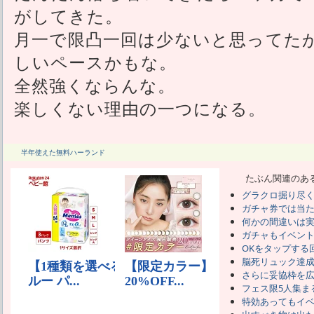
がしてきた。
月一で限凸一回は少ないと思ってた
しいペースかもな。
全然強くならんな。
楽しくない理由の一つになる。
半年使えた無料ハーランド
たぶん関連のあ
グラクロ掘り尽
ガチャ券では当
何かの間違いは
ガチャもイベン
OKをタップする
脳死リュック達
さらに妥協枠を
フェス限5人集ま
特効あってもイ