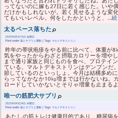
若くなったと言われドッキリしたね。あたし
ってないのに嫁も27日に若く感じた。いや
だけかもしれないが。若く見せるような変
てもいいレベル。何をしたかというと、
…
太るペース落ちた
2025年
05月
16日 金曜日
Filed under
薬とサプリと運動
| Tags:
マルトデキストリン
昨年の帯状疱疹をやる前に比べて、体重が8
気をやったからわざと摂取カロリーを増やし
まで通り家族と同じものを食べ、プロテイ
ている。マルトデキストリンはデンプンだ
節しているのといっしょ。今月は結構多め
らってなかなか10㎏増までは行かないね。
ロードしていかないとそりゃ増量も止まる
唯一の筋肥大サプリ
2025年
04月
24日 木曜日
Filed under
薬とサプリと運動
| Tags:
マルトデキストリン
あたしの筋トレは健康目的であり、糖尿病