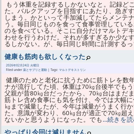
もう体重を記録するしかないなと。記録ど
た。バルクアップを目指すにあたり、急ぎ
しまう。かといって手加減してたらメンテ
う。毎日同じものを食って食事管理している
のを食べている。そこに自分だけマルトデ
わせを行うわけだ。それが多すぎるか少な
るしかない。が、毎日同じ時間に計測するっ
健康も筋肉も欲しくなった
2026年
02月
24日 火曜日
Filed under
薬とサプリと運動
| Tags:
マルトデキストリン
健康のためと老化に抗うために筋トレを数
ナが流行してた頃、体重は70㎏台後半でもう
父親が昔80㎏台だったから、70㎏台はまだ
筋トレ含め食事にも気を付け、今では大幅に
㎏まで減量したが、今年は減量がうまく行か
た。意識が変わり、60㎏台が適正で70㎏超
ないかと思うようになった。でも
…続きを読
やっぱり今回は減りません