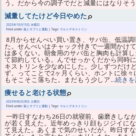
う。だから今の調子でだと減量にはなりそ
減量してたけど今日やめた
2025年
10月
15日 水曜日
Filed under
薬とサプリと運動
| Tags:
マルトデキストリン
8月からせんべい買い置き、サバ缶、低温調
た。せんべいはチャック付きで一週間かけて
は多くない。朝食用のサバ缶と胸肉も計算したと
て節約している。んでせっかくだから同時
キストリンを少なめにした。少しずつだけ
ず。ってことで2ヶ月くらい、ホントに徐々
もそこそこ落ちた。まだもう少しア
…続きを
痩せると老ける状態
2025年
06月
28日 土曜日
Filed under
薬とサプリと運動
| Tags:
マルトデキストリン
一昨日すなわち26日の就寝前、歯磨きしな
が若く見えた。近年めっきり顔もジジイに
て見えた。あくまで気のせいだが。昨日すな