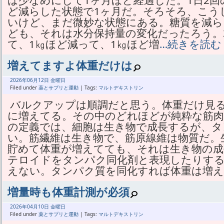
は少なめにして1ヶ月ほど経過した。1日2回の
ど減らした状態で1ヶ月だ。そろそろ、こう
いけど、まだ微妙な状態にある。糖質を減ら
ども、それは水分保持量の変化だったろう。
て、1㎏ほど減って、1㎏ほど増
…続きを読む
増えてますよ体重だけは
2026年
06月
12日 金曜日
Filed under
薬とサプリと運動
| Tags:
マルトデキストリン
バルクアップは順調だと思う。体重だけ見
に増えてる。その中のどれほどが純粋な筋
の定義では、細胞は生き物で成長するが、タ
い。筋繊維は生き物で、筋原線維は物質だ。
貯めて体重が増えてても、それは生き物の
テロイドをタンパク同化剤と表現したりす
えない。タンパク質を同化すれば体重は増
増量時も体重計測が必須
2026年
04月
10日 金曜日
Filed under
薬とサプリと運動
| Tags:
マルトデキストリン