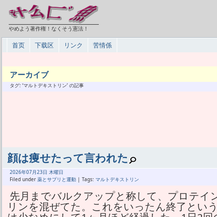
やめよう著作権！なくそう憲法！
首页
下载区
リンク
苦情係
アーカイブ
タグ: ‘マルトデキストリン’ の記事
顔は痩せたって言われた
2026年
07月
23日 木曜日
Filed under
薬とサプリと運動
| Tags:
マルトデキストリン
先月までバルクアップと称して、プロテイ
リンを混ぜてた。これをいったん終了とい