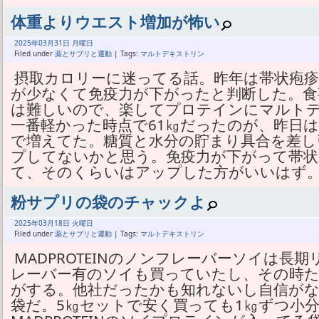
体重よりウエスト増加が怖い
2025年
03月
31日 月曜日
Filed under
薬とサプリと運動
| Tags:
マルトデキストリン
摂取カロリーに迷ってる話。昨年は帯状疱
が少なくて免疫力が下がったと判断した。食
は難しいので、楽してプロテインにマルト
一番軽かった時点で61㎏だったのが、昨日は
で増えてた。糖質と水分の貯まり具合を差し
プしてないかと思う。免疫力が下がって帯状
て、そのくらいはアップした方がいいはず
粉サプリの袋のチャックよ
2025年
03月
18日 火曜日
Filed under
薬とサプリと運動
| Tags:
マルトデキストリン
MADPROTEINのノンフレーバーソイは長
レーバー有のソイも買っていたし、その時た
がする。他社だったかも知れないし自信が
袋だ。5㎏セットで安く買っても1㎏ずつ小