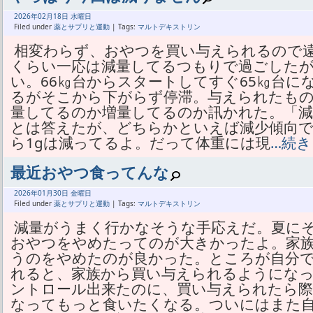
2026年
02月
18日 水曜日
Filed under
薬とサプリと運動
| Tags:
マルトデキストリン
相変わらず、おやつを買い与えられるので遠
くらい一応は減量してるつもりで過ごした
い。66㎏台からスタートしてすぐ65㎏台に
るがそこから下がらず停滞。与えられたも
量してるのか増量してるのか訊かれた。「減
とは答えたが、どちらかといえば減少傾向で
ら1gは減ってるよ。だって体重には現
…続
最近おやつ食ってんな
2026年
01月
30日 金曜日
Filed under
薬とサプリと運動
| Tags:
マルトデキストリン
減量がうまく行かなそうな手応えだ。夏に
おやつをやめたってのが大きかったよ。家
うのをやめたのが良かった。ところが自分
れると、家族から買い与えられるようにな
ントロール出来たのに、買い与えられたら
なってもっと食いたくなる。ついにはまた