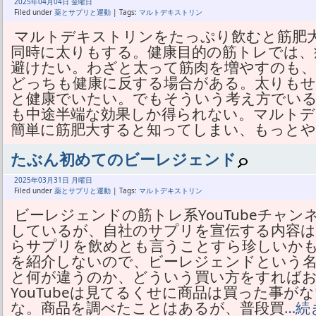
2025年
04月
04日 金曜日
Filed under
薬とサプリと運動
| Tags:
マルトデキストリン
マルトデキストリンをたっぷり飲むと筋肥
同時に太りもする。健康目的の筋トレでは、
避けたい。わざと太って筋肉を増やすのも
どっちも健康に反する場合がある。太りも
と健康でいたい。でもそういう考え方でい
も中途半端な効果しか得られない。マルト
簡単に筋肥大すると知ってしまい、もっと
たぶん初めてのビーレジェンド
2025年
03月
31日 月曜日
Filed under
薬とサプリと運動
| Tags:
マルトデキストリン
ビーレジェンドの筋トレ系YouTubeチャ
しているが、自社のサプリを宣伝する内容は
らサプリを飲めとも言うことすら珍しいか
を紹介しないので、ビーレジェンドという名
と何が違うのか、どういう買い方をすれば
YouTubeは見てるくせに商品は買った事
な。商品を調べたことはあるが、普段買
…続