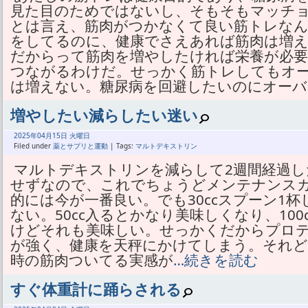
見た目のためではないし、そもそもマッチ
とは言え、筋肉がつかなくて良い筋トレな
をしてるのに、健康でさえあれば筋肉は増
だからって筋肉を増やしたければ栄養が必要
つながるわけだ。せっかく筋トレしてもオ
は増えない。糖尿病を回避したいのにオーバ
増やしたい減らしたい迷い
2025年
04月
15日 火曜日
Filed under
薬とサプリと運動
| Tags:
マルトデキストリン
マルトデキストリンを減らして2週間経過し
せずなので、これでちょうどメンテナンス
的には今が一番良い。でも30ccスプーン1
ない。50cc入るとかなり美味しくなり、10
けどそれも美味しい。せっかくだからプロ
が強く、健康を天秤にかけてしまう。それどこ
時の筋肉ついてる実感が
…続きを読む
すぐ体重計に踊らされる