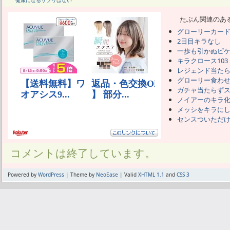
健康になるサプリはない
たぶん関連のあ
グローリーカー
2日目キラなし
一歩も引かぬピ
キラクロース103
レジェンド当た
グローリー食わせ
ガチャ当たらず
ノイアーのキラ
メッシをキラに
センスついただ
コメントは終了しています。
Powered by
WordPress
| Theme by
NeoEase
| Valid
XHTML 1.1
and
CSS 3