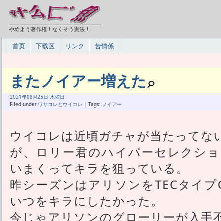
やめよう著作権！なくそう憲法！
首页
下载区
リンク
苦情係
またノイアー増えた
2021年
08月
25日 水曜日
Filed under
ワサコレとウイコレ
| Tags:
ノイアー
ウイコレは近頃ガチャが当たってな
が、ロリー君のハイパーセレクショ
いまくってキラを狙っている。
昨シーズンはアリソンをTECタイプ
いつをキラにしたかった。
今じゃアリソンのグローリーが入手