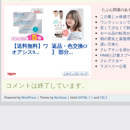
たぶん関連のあ
この量じゃ体感
ワンクッション
安くて少なくて
セール品の転売
朝の変化と薬濫
遅い方来た
クレアチンを溶
HMBと計量スプ
クレアクター
ラズベリー公害
コメントは終了しています。
Powered by
WordPress
| Theme by
NeoEase
| Valid
XHTML 1.1
and
CSS 3