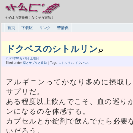
やめよう著作権！なくそう憲法！
首页
下载区
リンク
苦情係
ドクベスのシトルリン
2021年
01月
23日 土曜日
Filed under
薬とサプリと運動
| Tags:
シトルリン
,
ドク
,
ベス
アルギニンってかなり多めに摂取し
サプリだ。
ある程度以上飲んでこそ、血の巡り
ンになるのを体感する。
カプセルとか錠剤で飲んでたら必要
いだろう。