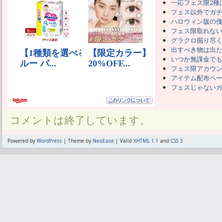
一応フェス限2種
フェス以外でガ
ハロウィン版の
フェス限取れな
グラクロ掘り尽
出すべき物は出
いつか無課金で
フェス限アカウ
アイテム配布ペ
フェスじゃない
コメントは終了しています。
Powered by
WordPress
| Theme by
NeoEase
| Valid
XHTML 1.1
and
CSS 3