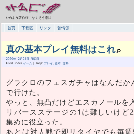
やめよう著作権！なくそう憲法！
首页
下载区
リンク
苦情係
真の基本プレイ無料はこれ
2020年
12月
21日 月曜日
Filed under
ゲーム
| Tags:
プレイ
,
基本
,
無料
グラクロのフェスガチャはなんだかん
で行けた。
やっと、無凸だけどエスカノールを
リバースステージの1は難しいけど
集めに役立った。
あとは対人戦で即リタイヤでも毎週