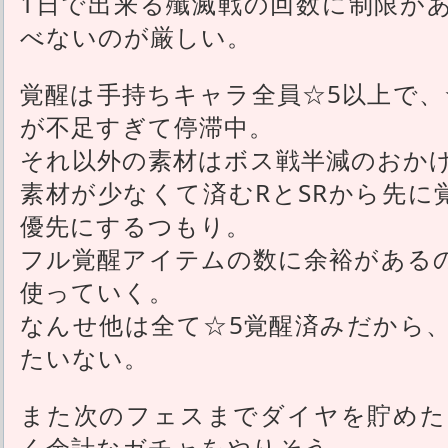
1日で出来る殲滅戦の回数に制限が
べないのが厳しい。
覚醒は手持ちキャラ全員☆5以上で、
が不足すぎて停滞中。
それ以外の素材はボス戦半減のおか
素材が少なくて済むRとSRから先に
優先にするつもり。
フル覚醒アイテムの数に余裕がある
使っていく。
なんせ他は全て☆5覚醒済みだから
たいない。
また次のフェスまでダイヤを貯めた
く余計なガチャをやりそう。