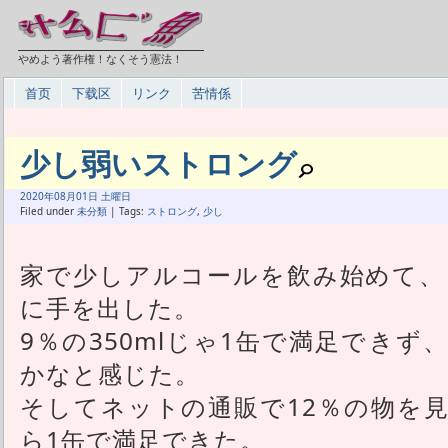
やめよう著作権！なくそう憲法！
首页
下载区
リンク
苦情係
少し弱いストロング
2020年
08月
01日 土曜日
Filed under
未分類
| Tags:
ストロング
,
少し
家で少しアルコールを飲み始めて、
に手を出した。
9％の350mlじゃ1缶で満足できず、
かなと感じた。
そしてネットの通販で12％の物を見
ら1缶で満足できた。