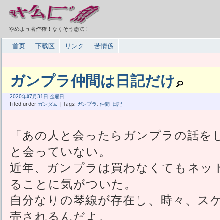
やめよう著作権！なくそう憲法！
首页
下载区
リンク
苦情係
ガンプラ仲間は日記だけ
2020年
07月
31日 金曜日
Filed under
ガンダム
| Tags:
ガンプラ
,
仲間
,
日記
「あの人と会ったらガンプラの話を
と会っていない。
近年、ガンプラは買わなくてもネッ
ることに気がついた。
自分なりの琴線が存在し、時々、ス
売されるんだよ。