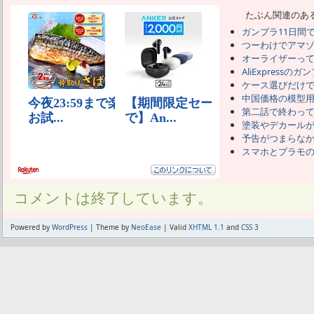
たぶん関連のあ
ガンプラ11日間で
つーわけでアマ
オーライザーっ
AliExpressのガ
ケース選びだけ
中国価格の模型
第二話で終わっ
塗装やデカール
予告がつまらな
スマホとプラモ
コメントは終了しています。
Powered by
WordPress
| Theme by
NeoEase
| Valid
XHTML 1.1
and
CSS 3