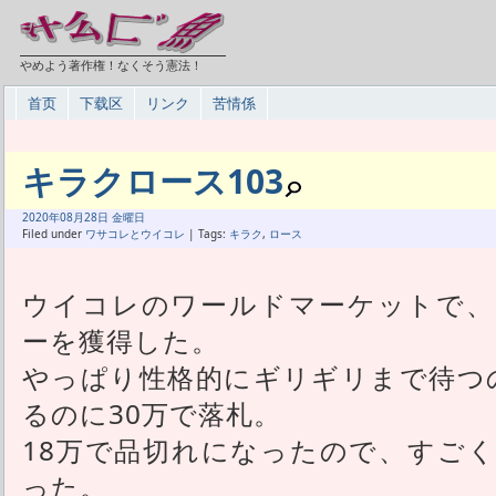
やめよう著作権！なくそう憲法！
首页
下载区
リンク
苦情係
キラクロース103
2020年
08月
28日 金曜日
Filed under
ワサコレとウイコレ
| Tags:
キラク
,
ロース
ウイコレのワールドマーケットで、
ーを獲得した。
やっぱり性格的にギリギリまで待つ
るのに30万で落札。
18万で品切れになったので、すご
った。