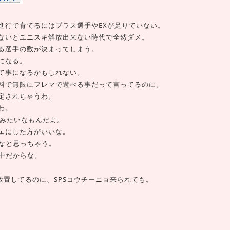
進行で育てるにはプラス選手やEXが足りていない。
ないとユニスキ解放出来ない時代で全然ダメ。
る選手の数が決まってしまう。
になる。
て事になるかもしれない。
料で無限にフレマで遊べる事だって言ってるのに。
定されちゃうわ。
わ。
料みたいなもんだよ。
ェにした方がいいな。
かなと思っちゃう。
N中だからな。
放置してるのに、SPSコウチーニョ来られても。