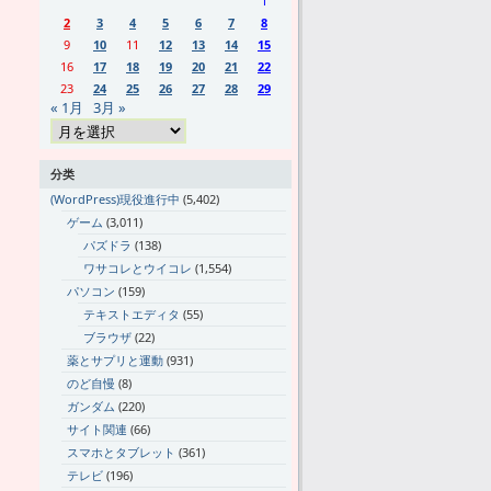
1
2
3
4
5
6
7
8
9
10
11
12
13
14
15
16
17
18
19
20
21
22
23
24
25
26
27
28
29
« 1月
3月 »
分类
(WordPress)現役進行中
(5,402)
ゲーム
(3,011)
パズドラ
(138)
ワサコレとウイコレ
(1,554)
パソコン
(159)
テキストエディタ
(55)
ブラウザ
(22)
薬とサプリと運動
(931)
のど自慢
(8)
ガンダム
(220)
サイト関連
(66)
スマホとタブレット
(361)
テレビ
(196)