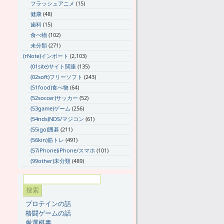
フラッシュアニメ
(15)
健康
(48)
歯科
(15)
食べ物
(102)
未分類
(271)
(rNote)インポート
(2,103)
(01site)サイト関連
(135)
(02soft)フリーソフト
(243)
(51food)食べ物
(64)
(52soccer)サッカー
(52)
(53game)ゲーム
(256)
(54nds)NDS/マジコン
(61)
(55igo)囲碁
(211)
(56kin)筋トレ
(491)
(57iPhone)iPhone/スマホ
(101)
(99other)未分類
(489)
プロテインの話
格闘ゲームの話
厳選棋書