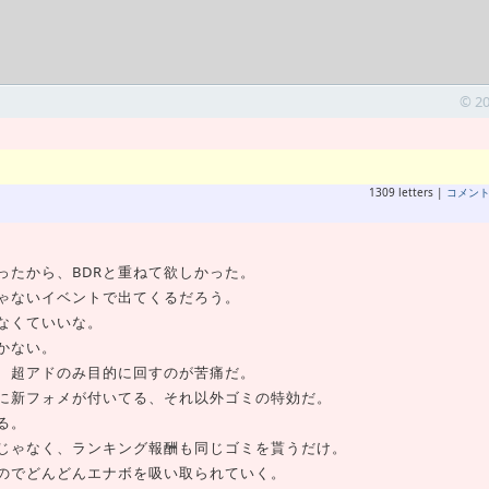
© 2
1309 letters |
コメン
ったから、BDRと重ねて欲しかった。
じゃないイベントで出てくるだろう。
なくていいな。
かない。
、超アドのみ目的に回すのが苦痛だ。
に新フォメが付いてる、それ以外ゴミの特効だ。
る。
じゃなく、ランキング報酬も同じゴミを貰うだけ。
のでどんどんエナボを吸い取られていく。