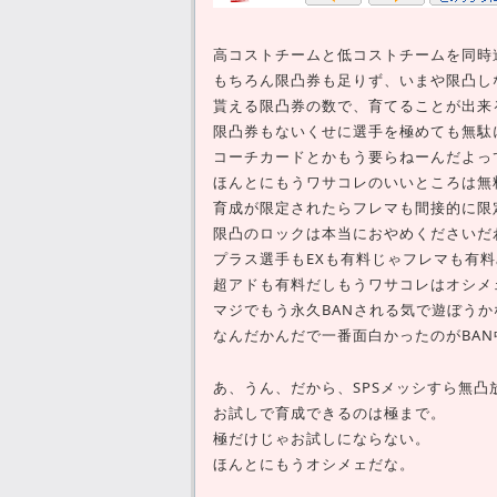
高コストチームと低コストチームを同時
もちろん限凸券も足りず、いまや限凸し
貰える限凸券の数で、育てることが出来
限凸券もないくせに選手を極めても無駄
コーチカードとかもう要らねーんだよっ
ほんとにもうワサコレのいいところは無
育成が限定されたらフレマも間接的に限
限凸のロックは本当におやめくださいだ
プラス選手もEXも有料じゃフレマも有
超アドも有料だしもうワサコレはオシメ
マジでもう永久BANされる気で遊ぼう
なんだかんだで一番面白かったのがBA
あ、うん、だから、SPSメッシすら無凸
お試しで育成できるのは極まで。
極だけじゃお試しにならない。
ほんとにもうオシメェだな。