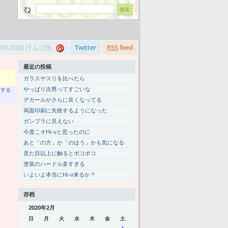
005-2026 汁ムゴ魚
Twitter
RSS
feed
最近の投稿
ガラスヤスリを比べたら
やっぱり次男ってすごいな
トする
デカールがさらに良くなってる
両面印刷に失敗するようになった
ガンプラに見えない
今度こそHi-νと思ったのに
あと「の方」か「のほう」かも気になる
見た目以上に触るとボコボコ
塗装のハードル多すぎる
いよいよ本当にHi-ν来るか？
存档
2020年2月
日
月
火
水
木
金
土