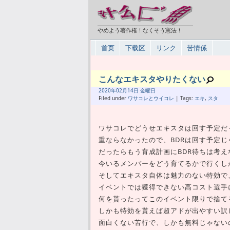
やめよう著作権！なくそう憲法！
首页
下载区
リンク
苦情係
こんなエキスタやりたくない
2020年
02月
14日 金曜日
Filed under
ワサコレとウイコレ
| Tags:
エキ
,
スタ
ワサコレでどうせエキスタは回す予定だ
重ならなかったので、BDRは回す予定
だったらもう育成計画にBDR待ちは考え
今いるメンバーをどう育てるかで行くし
そしてエキスタ自体は魅力のない特効で
イベントでは獲得できない高コスト選手
何を貰ったってこのイベント限りで捨て
しかも特効を貰えば超アドが出やすい訳
面白くない苦行で、しかも無料じゃない