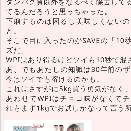
タンパク質以外をなるべく除去して
てるんだろうと思っちゃった。
下痢するのは困るし美味しくないの
と。
そこで目に入ったのがSAVEの「1
ズだ。
WPIはあり得るけどソイも10秒で
あ、でもあたしの知識は30年前の
今はソイでも溶けるのかも。
これはさすがに5kg買う勇気がなく、
あわせてWPIはチョコ味がなくて
れもまず1kgでお試しかなって言う