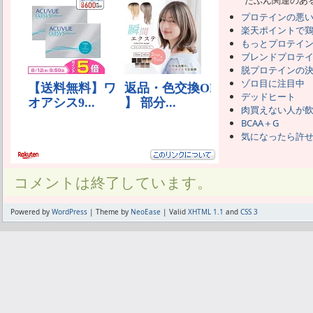
たぶん関連のあ
プロテインの悪
楽天ポイントで
もっとプロテイ
ブレンドプロテ
脱プロテインの決意
ゾロ目に注目中
デッドヒート
肉買えない人が
BCAA＋G
気になったら許
コメントは終了しています。
Powered by
WordPress
| Theme by
NeoEase
| Valid
XHTML 1.1
and
CSS 3