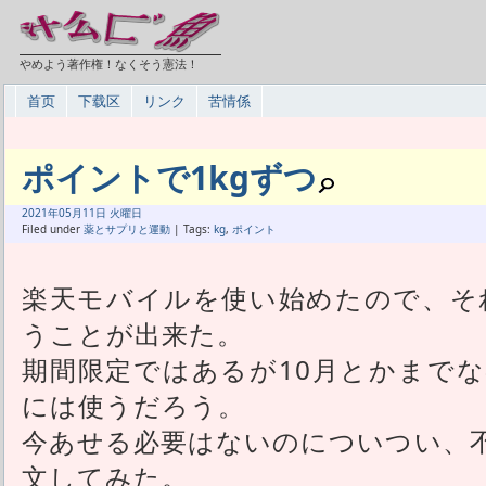
やめよう著作権！なくそう憲法！
首页
下载区
リンク
苦情係
ポイントで1kgずつ
2021年
05月
11日 火曜日
Filed under
薬とサプリと運動
| Tags:
kg
,
ポイント
楽天モバイルを使い始めたので、それ
うことが出来た。
期間限定ではあるが10月とかまで
には使うだろう。
今あせる必要はないのについつい、
文してみた。