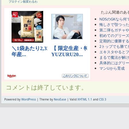
プロテイン観変わるわ
たぶん関連のあ
NDSのGKなら何
悔しさで顎つっ
第二弾もガチャ
初めてのグリー
定期的に優勝す
2トップでも勝て
エキスタやると
まるで魔法が解
具体的にはグリ
マンUから育成
コメントは終了しています。
Powered by
WordPress
| Theme by
NeoEase
| Valid
XHTML 1.1
and
CSS 3