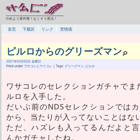
やめよう著作権！なくそう憲法！
首页
下载区
リンク
苦情係
ピルロからのグリーズマン
2021年
03月
05日 金曜日
Filed under
ワサコレとウイコレ
| Tags:
グリーズマン
,
ピルロ
ワサコレのセレクションガチャでまた
ルロを入手した。
だいぶ前のNDSセレクションでは
から、当たりが入ってないことはな
ただ、ハズレも入ってるんだよと言
んかガチャしたね。