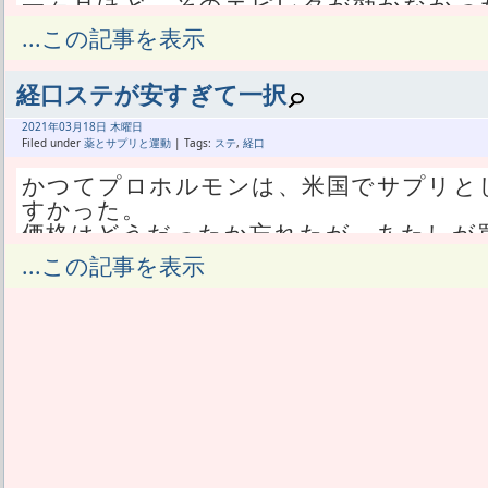
一ヶ月ほど、そのエピレタが効かなかっ
たが、効いた気がしない。
...この記事を表示
十分な期間ではないが、弱い光で効かな
してきた。
経口ステが安すぎて一択
今回購入した脱毛器の場合、エピレタと違
がない。
2021年
03月
18日 木曜日
チンコの近くほどエピレタは肌の黒さを
Filed under
薬とサプリと運動
| Tags:
ステ
,
経口
トップがかかる。
かつてプロホルモンは、米国でサプリと
そのストップがない方が、肌が黒くても
すかった。
かった。
価格はどうだったか忘れたが、あたしが
しかしそれは安全を無視したやり方でも
らいだったんだろう。
...この記事を表示
くせに効かないってのが残念。
米国で取り締まられてからは入手経路が
自己判断では少し薄くなったと偏った判
結局やめた。
うな、微妙なところだ。
今だとアジア方面から経口ステロイドが
って事は自分以外が見たら全く効いてな
がある。
効く部分は光が弱くても十分に効くし、
特に最も定番中の定番といえるメタンジエ
全然効かないって事かな。
しばらく利用するつもりだ。
そう思ったら今度は、弱い光を同じ場所に
フルオキシメステロンも気に入ったが、
うかとひらめいたのよ。
んで、入手経路や値段を完全に無視す
強い光を一発バーンと当ててイテテテテ
SARMに興味がある。
ない光を痛くなるまで当てる。