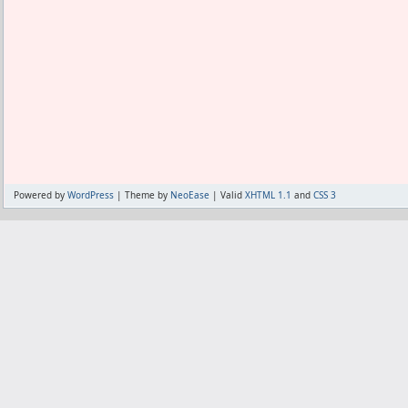
ただ、SARMに分類されている物の中に
この2段構えで、チンコの根元付近にチャ
筋肉に効かせたいと言う目的でなら、コ
濃いところほど薄くなる実感を得るまで
と思ってる。
まだまだ両方試すぞ。
それ以外の様々な効果があるやつは、ダ
値があるかも知れない。
また、チンコの裏筋の毛は最強段階の光
例えばYK-11はミオスタチン阻害剤なの
ていた。
ありそうな気配はある。
しかし弱く連発する方法だったら痛くな
あとカルダリンは脂肪燃焼の効果しかな
ここも1段構えではあるが試したいところ
を抑制しない。
それらはそもそもSARMで分類していい
Powered by
WordPress
| Theme by
NeoEase
| Valid
XHTML 1.1
and
CSS 3
SARM売り場でよく見かける。
こう言うのにはとっても興味がある。
これを飲めばこれに効くってしっかりわ
でもそういう、アヤシゲな効果を謳う物
プロホルモンに興味があった頃のような
今のところは経口ステが安価で入手ルート
負けてるから買う理由がない。
が、これが逆転したらSARMを買うかも
逆転しなくてもカルダリンは下手したら