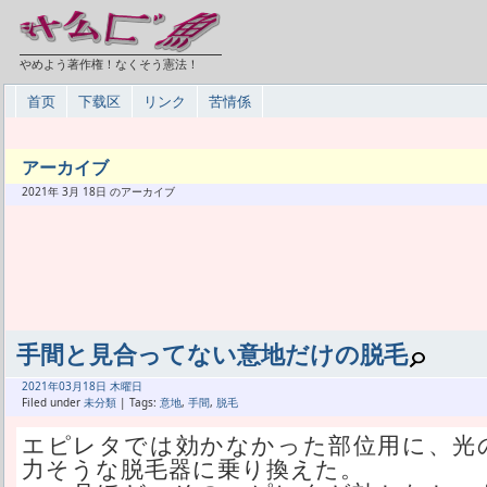
やめよう著作権！なくそう憲法！
首页
下载区
リンク
苦情係
アーカイブ
2021年 3月 18日 のアーカイブ
手間と見合ってない意地だけの脱毛
2021年
03月
18日 木曜日
Filed under
未分類
| Tags:
意地
,
手間
,
脱毛
エピレタでは効かなかった部位用に、光
力そうな脱毛器に乗り換えた。