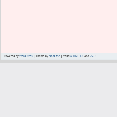
予定では10日までオンと考えてはいる。
だから別のGK欲しいなと思ってたら一応
た。
が、このように筋肉痛が酷くてうまくい
調ではある。
だので試しにブラックリストに入れて使
入るのも悪くない。
が、こうして成績もフォメ入手も選手入
求は月1回しかなかった。
オフもSERMで自己生産のテストステロ
自然回復程度だ。
これをブラックリストに入れないと毎日
れで楽しみだ。
もう面倒くさいだけ。
の要求がある。
副作用を抑えるためのPCT期間ではなく
それが、2月中ずっと使って1回しか出な
する期間だと思ってる。
1回出たって事は、そのときブラックリス
やめる気は全くない。
自己生産が低下してないからって途中でP
なんだけどね。
ってか逆に今強すぎてやることないんだ
る気はない。
まぁ、脱獄してるんだからもっと強力に
これ以上強くなるには課金するしかない
とりあえず一回オフで体が休まるかも試
でもたまにすり抜ける程度のブロックで
インフレに飲まれてもっと弱くなれば、
Powered by
WordPress
| Theme by
NeoEase
| Valid
XHTML 1.1
and
CSS 3
別にタップして消すだけの、はいでもい
るのは無料で出来る。
ダナボルを飲み始めてからキツいけど、
プアップだしな。
今は無料で出来る強化のあてがなさ過ぎ
とは限らない。
どうせSPSを貰ったって、すぐBDRのイ
ハロフルオックスを2週間以上続けて飲ん
配布で貰える強い選手はアナライザーも
いわけだ。
好評につき延長で、さらに多くの人がア
どっちをどのくらい飲むのがちょうど良
から逆に欲しくない。
いかを検討すべき。
目の前のSPSに魅力を感じないからイベ
そもそも経口ステロイドは注射するステ
しばらく休戦になるのは仕方ないこと。
経口だけを飲んで大きな成果は期待して
でも休戦してるのにリーグ戦優勝出来た
成果どころか、やってる気持ちよさだけ
たり出来ている。
それもほんの少しで良く、ガンガン効き