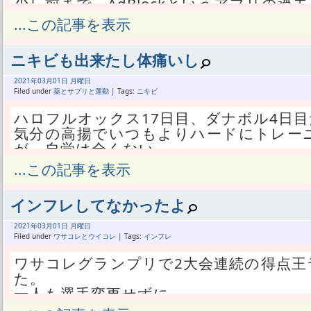
少し前まで、AdBlockというアプリの
に入っていた。
...この記事を表示
その方法が使えなくなってAdGuard Pr
どちらも、アプリが標準で用意したルールでは
ニキビも出来たし体痛いし
ールで置き換えている。
AdBlock過去バージョンは、カットで
2021年
03月
01日 月曜日
ンスは不要だ。
Filed under
薬とサプリと運動
| Tags:
ニキビ
いざそういう新しい広告に出会ったら、
ハロフルオックス17日目、ダナボル4日
したら良い。
気分の高揚でいつもよりハードにトレー
ところが乗り換え先のAdGuard Pro
が、自覚は全くない。
ンスが必要になった。
なるべくいつもどおりにやってるつもり
...この記事を表示
別にAdGuard Proがメンテナンスを要
特に、大腰筋だか腸腰筋だかは長年ただ数
280blocker側が、何らかの理由で2ヶ
動を続けてきた。
せるようにしている。
インフレしてなかったよ
老化に伴って膝が上げづらくなって転ぶ
アクセス過多を避けるためなのか、コピ
げで抵抗してるだけだ。
2021年
03月
01日 月曜日
なんだかわからん。
それを超えるような強度のトレーニング
Filed under
ワサコレとウイコレ
| Tags:
インフレ
ともかくAdGuard Proで280block
本当にただいつもどおりにもも上げした
1回はメンテナンスが必要。
ワサコレグランプリで2大会連続の得点王
肉痛になってるんだか。
どおりで1月にAdBlockに不具合が出てAdG
た。
筋肉痛で膝が上げづらく、運転席に乗
ったら効かなくなった。
一人も選手変更せずに。
る。
3月になる前に準備が必要なわけで、最低
前回はエンブレムが貰えたけど今回はそ