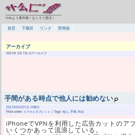
やめよう著作権！なくそう憲法！
首页
下载区
リンク
苦情係
アーカイブ
2021年 3月 1日 のアーカイブ
手間がある時点で他人には勧めない
2021年
03月
01日 月曜日
Filed under
スマホとタブレット
| Tags:
他人
,
手間
,
時点
iPhoneでVPNを利用した広告カットの
いくつかあって流浪している。