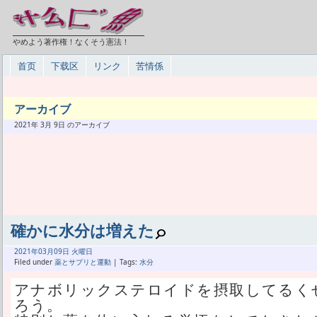
やめよう著作権！なくそう憲法！
首页
下载区
リンク
苦情係
アーカイブ
2021年 3月 9日 のアーカイブ
確かに水分は増えた
2021年
03月
09日 火曜日
Filed under
薬とサプリと運動
| Tags:
水分
アナボリックステロイドを摂取してるく
ろう。