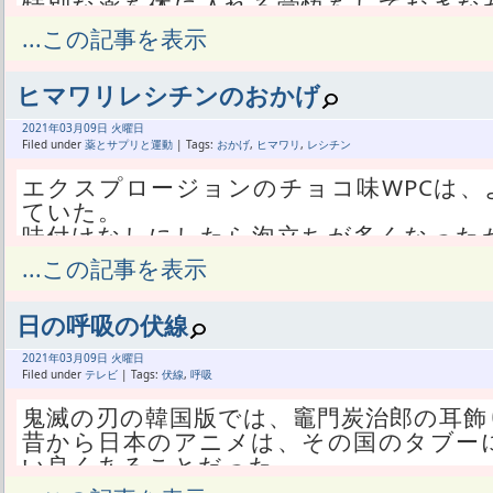
特別な薬を体に入れる覚悟をしておきな
んていない。
...この記事を表示
でもあたしの場合は、薬を摂取すること
とを既に知っている。
ヒマワリレシチンのおかげ
かつてプロホルモンが好きだった頃、や
いた自覚がある。
2021年
03月
09日 火曜日
んで今回も、ガチで努力して体を変えよ
Filed under
薬とサプリと運動
| Tags:
おかげ
,
ヒマワリ
,
レシチン
プロホルモンの体感が好きだったから、
エクスプロージョンのチョコ味WPCは、
口ステロイドを買った。
ていた。
でも薬だけ飲んで普通に過ごしてたら、
味付けなしにしたら泡立ちが多くなった
ている。
た。
...この記事を表示
何もかも知っててやっていること。
味付けなしの方は添加物がヒマワリレシ
今さら体重の変化に一喜一憂する気はな
けると言うことだろう。
で筋肉の気持ちよさが違う。
日の呼吸の伏線
チョコ味には「乳等を主原料とする食品/
ダナボルは筋肉の気持ちよさ、ハロフル
ている。
2021年
03月
09日 火曜日
目的で飲んでる。
日本語解釈に自信がないけど、おそらく
Filed under
テレビ
| Tags:
伏線
,
呼吸
実際に筋肉の発達にも貢献してるんだろ
てるんだと思う。
て程度で十分だ。
鬼滅の刃の韓国版では、竈門炭治郎の耳飾
少なくともこの二種類のプロテインでは
努力しなくても気持ちよくはなる薬であ
昔から日本のアニメは、その国のタブー
事になる。
が努力に依存する。
い良くあることだった。
添加物が健康に悪いんじゃないか等の心
で、まぁわかってたことだけど、ダナボ
むしろ、タブーを含んでいるのにそれを