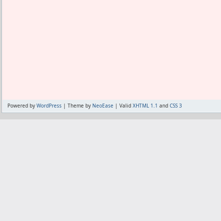
エクスプロージョンだけでも飲むが、シン
バージョンを見る必要はない。
んで別に薬のせいじゃなく、会話をしな
混ぜたら水の量も多くしなきゃ足りない
それを今さらTwitterで話題になるのはどう
生じる。
でついつい汲んじゃう。
しい。
だから、薬を飲んで元気になっても今ま
そのせいでかなりの頻度で溶け残りがあ
Netflixって、日本で視聴できるバー
てた方が楽しく生きれる。
そう思ってたのに、味なしにしたら同じ
たの？
とにかく人間が嫌いすぎて、だったら鬱
ない。
それとも間違えて韓国向けに無修正バー
ありだろうかと思った。
そしてシンサ6には消泡剤でも入ってるの
れて直したの？
多めのシンサ6に少なめのエクスプロージ
ここは重要なポイントになると思ってる
プロホ摂取から10年くらいブランクのあ
のせいもあるかも。
る割にどちらかわからなかった。
いな物だと思うのよ。
しかしチョコはその同じ比率で高頻度に
あたしはわりとNetflixアンチなので、Ne
体中が低ホルモン状態に慣れて衰えてた
Powered by
WordPress
| Theme by
NeoEase
| Valid
XHTML 1.1
and
CSS 3
溶け残ってもすぐ飲んですぐ洗えば問題
と思ってる。
て慌てて対応している。
びりつく。
変更させられてザマミロかな。
今回は、その衰えたところほど筋肉痛
こびりつくのがシンサ6なのかエクスプ
う。
コだから自信がなかった。
で、それが2サイクル目以降は発生しにく
味なしだったら、粉の色が違うからこび
高ホルモン状態に慣れて、衰えも回復し
さあどっちの色がこびりつくかと思った
んでとにかくケガのないようにしたい。
った。
薬を飲んだときだけじゃなく、飲まなく
つまりエクスプロージョンのチョコ味は
大限の注意をする。
すいと。
ケガを怖がるあまりトレーニング強度が
違いはおそらくヒマワリレシチンかなっ
薬を飲んでるくせにガチではないので、