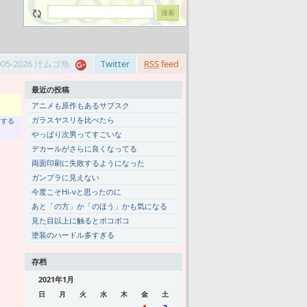
005-2026 汁ムゴ魚
Twitter
RSS
feed
最近の投稿
アニメも原作もあるサブスク
ガラスヤスリを比べたら
トする
やっぱり次男ってすごいな
デカールがさらに良くなってる
両面印刷に失敗するようになった
ガンプラに見えない
今度こそHi-νと思ったのに
あと「の方」か「のほう」かも気になる
見た目以上に触るとボコボコ
塗装のハードル多すぎる
存档
2021年1月
日
月
火
水
木
金
土