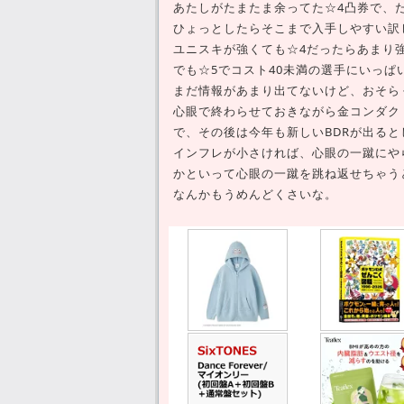
あたしがたまたま余ってた☆4凸券で、
ひょっとしたらそこまで入手しやすい訳
ユニスキが強くても☆4だったらあまり
でも☆5でコスト40未満の選手にいっ
まだ情報があまり出てないけど、おそら
心眼で終わらせておきながら金コンダク
で、その後は今年も新しいBDRが出ると
インフレが小さければ、心眼の一蹴にや
かといって心眼の一蹴を跳ね返せちゃう
なんかもうめんどくさいな。