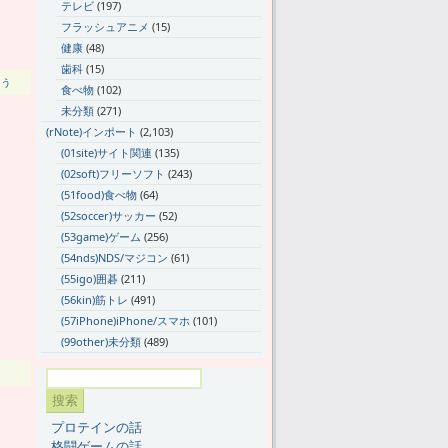
テレビ
(197)
フラッシュアニメ
(15)
健康
(48)
歯科
(15)
そう
食べ物
(102)
未分類
(271)
(rNote)インポート
(2,103)
(01site)サイト関連
(135)
(02soft)フリーソフト
(243)
(51food)食べ物
(64)
(52soccer)サッカー
(52)
(53game)ゲーム
(256)
(54nds)NDS/マジコン
(61)
(55igo)囲碁
(211)
(56kin)筋トレ
(491)
(57iPhone)iPhone/スマホ
(101)
(99other)未分類
(489)
プロテインの話
格闘ゲームの話