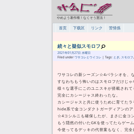
やめよう著作権！なくそう憲法！
首页
下载区
リンク
苦情係
続々と疑似スモロフ
2021年
01月
27日 水曜日
Filed under
ワサコレとウイコレ
| Tags:
とぎ
,
スモロフ
ワサコレの新シーズン☆4パラシオを、
すなわちもう怖いのはスモロフだけじゃ
様々な選手にこのユニスキが搭載されて
完全にカシージャス終わったな。
カシージャスと共に使うために育てたラ
hide系で金コンダクトガーディアンの
☆4コシルニも確保したが、まさに金コ
もう隠然の付いたGKを使ってたらゲー
今使ってるデッキの代替案もなく、完全