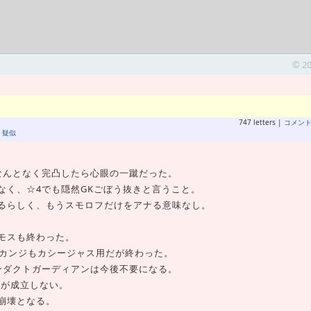
© 2
747 letters |
コメン
,
疑似
なんとなく完凸したら心眼の一蹴だった。
なく、☆4でも隠然GKごぼう抜きと言うこと。
るらしく、もうスモロフだけをアナる意味なし。
モスも終わった。
アカンジもカシージャス用だが終わった。
ンダクトガーディアンは今後不要になる。
ムが成立しない。
崩壊となる。