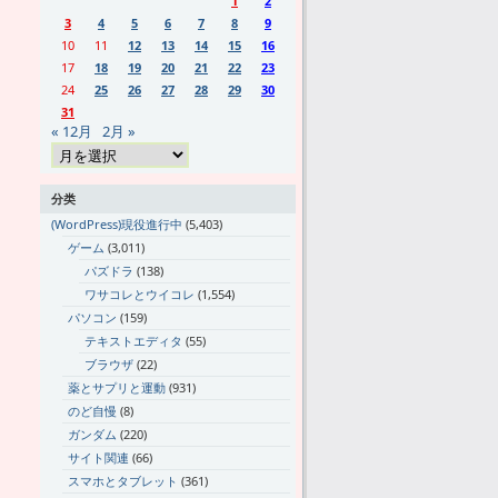
1
2
3
4
5
6
7
8
9
10
11
12
13
14
15
16
17
18
19
20
21
22
23
24
25
26
27
28
29
30
31
« 12月
2月 »
分类
(WordPress)現役進行中
(5,403)
ゲーム
(3,011)
パズドラ
(138)
ワサコレとウイコレ
(1,554)
パソコン
(159)
テキストエディタ
(55)
ブラウザ
(22)
薬とサプリと運動
(931)
のど自慢
(8)
ガンダム
(220)
サイト関連
(66)
スマホとタブレット
(361)