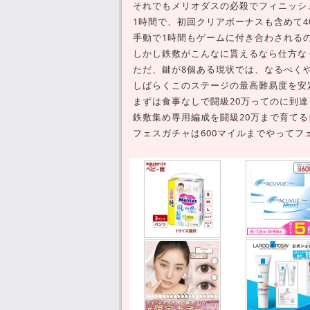
それでもメリオダスの必殺でフィニッシ
1時間で、初回クリアボーナスも含めて4
手動で1時間もゲームに付き合わされる
しかし鉄敷がこんなに貰えるなら仕方な
ただ、鍵が8個ある現状では、なるべく
しばらくこのステージの最高難易度を安
まずは食事なしで闘級20万ってのに到
鉄敷集め専用編成を闘級20万まで育て
フェスガチャは600マイルまでやってフ