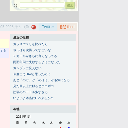
005-2026 汁ムゴ魚
Twitter
RSS
feed
最近の投稿
ガラスヤスリを比べたら
やっぱり次男ってすごいな
トする
デカールがさらに良くなってる
両面印刷に失敗するようになった
ガンプラに見えない
今度こそHi-νと思ったのに
あと「の方」か「のほう」かも気になる
見た目以上に触るとボコボコ
塗装のハードル多すぎる
いよいよ本当にHi-ν来るか？
存档
2021年1月
日
月
火
水
木
金
土