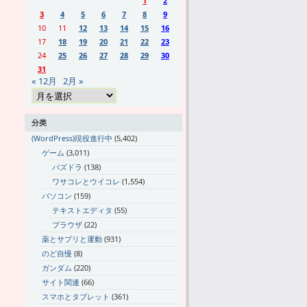
1
2
3
4
5
6
7
8
9
10
11
12
13
14
15
16
17
18
19
20
21
22
23
24
25
26
27
28
29
30
31
« 12月
2月 »
分类
(WordPress)現役進行中
(5,402)
ゲーム
(3,011)
パズドラ
(138)
ワサコレとウイコレ
(1,554)
パソコン
(159)
テキストエディタ
(55)
ブラウザ
(22)
薬とサプリと運動
(931)
のど自慢
(8)
ガンダム
(220)
サイト関連
(66)
スマホとタブレット
(361)