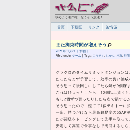
やめよう著作権！なくそう憲法！
首页
下载区
リンク
苦情係
また拘束時間が増えそう
2021年
01月
21日 木曜日
Filed under
ゲーム
| Tags:
こうそく
,
じかん
,
拘束
,
時間
グラクロのタイムリミットダンジョンは
だったらまず予習して、効率の良い編成
そう思って後回しにしてたら鍵が9個貯ま
これはひょっとしたら、10個以上貰う
もし2個ずつ貰ったりしたら次で損する
そう思ったので、慌てて1個テキトーに
一応、勝つだけなら最高難易度の55AP
だが闘級をドーピングして先手を取って
安定して高速で食事なしで周回するなら、