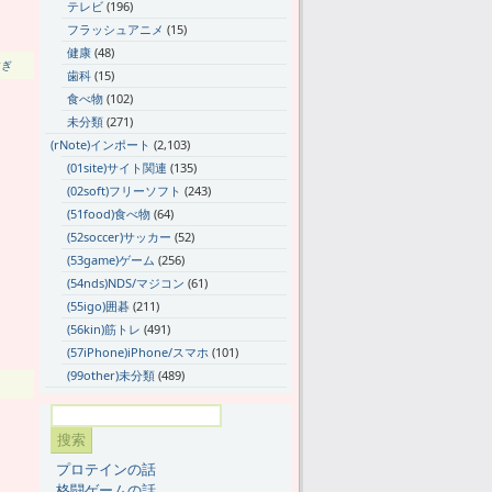
テレビ
(196)
フラッシュアニメ
(15)
健康
(48)
すぎ
歯科
(15)
食べ物
(102)
未分類
(271)
(rNote)インポート
(2,103)
(01site)サイト関連
(135)
(02soft)フリーソフト
(243)
(51food)食べ物
(64)
(52soccer)サッカー
(52)
(53game)ゲーム
(256)
(54nds)NDS/マジコン
(61)
(55igo)囲碁
(211)
(56kin)筋トレ
(491)
(57iPhone)iPhone/スマホ
(101)
(99other)未分類
(489)
プロテインの話
格闘ゲームの話