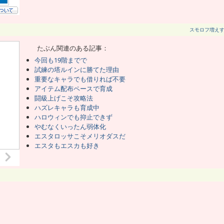
スモロフ増え
たぶん関連のある記事：
今回も19階までで
試練の塔ルインに勝てた理由
重要なキャラでも借りれば不要
アイテム配布ペースで育成
闘級上げこそ攻略法
ハズレキャラも育成中
ハロウィンでも抑止できず
やむなくいったん弱体化
エスタロッサこそメリオダスだ
エスタもエスカも好き