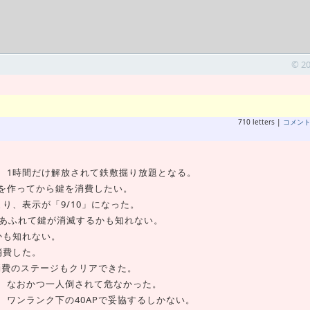
© 2
710 letters |
コメン
、1時間だけ解放されて鉄敷掘り放題となる。
を作ってから鍵を消費したい。
り、表示が「9/10」になった。
とあふれて鍵が消滅するかも知れない。
かも知れない。
消費した。
消費のステージもクリアできた。
、なおかつ一人倒されて危なかった。
ワンランク下の40APで妥協するしかない。