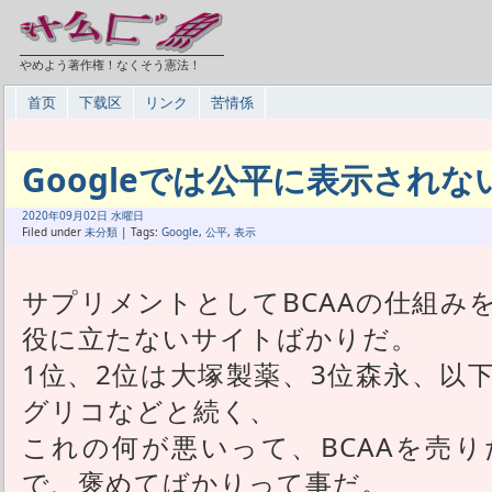
やめよう著作権！なくそう憲法！
首页
下载区
リンク
苦情係
Googleでは公平に表示されな
2020年
09月
02日 水曜日
Filed under
未分類
| Tags:
Google
,
公平
,
表示
サプリメントとしてBCAAの仕組み
役に立たないサイトばかりだ。
1位、2位は大塚製薬、3位森永、以
グリコなどと続く、
これの何が悪いって、BCAAを売
で、褒めてばかりって事だ。