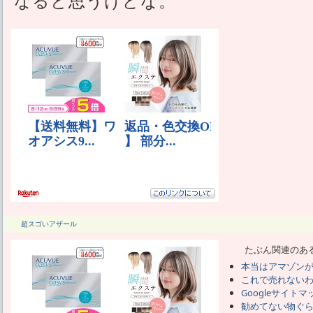
なると思うけどな。
超スゴいアザール
たぶん関連のあ
本当はアマゾン
これで売れない
Googleサイト
勧めてない物ぐ