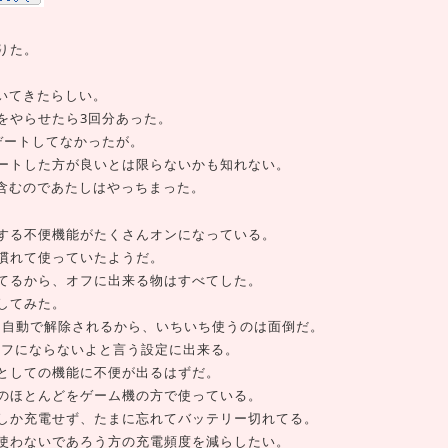
りた。
付いてきたらしい。
をやらせたら3回分あった。
デートしてなかったが。
ートした方が良いとは限らないかも知れない。
トも含むのであたしはやっちまった。
する不便機能がたくさんオンになっている。
慣れて使っていたようだ。
てるから、オフに出来る物はすべてした。
してみた。
ると自動で解除されるから、いちいち使うのは面倒だ。
がオフにならないよと言う設定に出来る。
としての機能に不便が出るはずだ。
のほとんどをゲーム機の方で使っている。
しか充電せず、たまに忘れてバッテリー切れてる。
使わないであろう方の充電頻度を減らしたい。