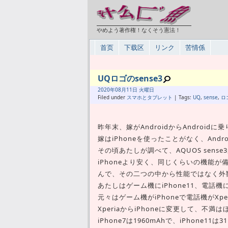
やめよう著作権！なくそう憲法！
首页
下载区
リンク
苦情係
UQロゴのsense3
2020年
08月
11日 火曜日
Filed under
スマホとタブレット
| Tags:
UQ
,
sense
,
ロ
昨年末、嫁がAndroidからAndroidに
嫁はiPhoneを使ったことがなく、And
その頃あたしが調べて、AQUOS sen
iPhoneより安く、同じくらいの機能
んで、その二つの中から性能ではなく外観
あたしはゲーム機にiPhone11、電話機に
元々はゲーム機がiPhoneで電話機がXp
XperiaからiPhoneに変更して、
iPhone7は1960mAhで、iPhone