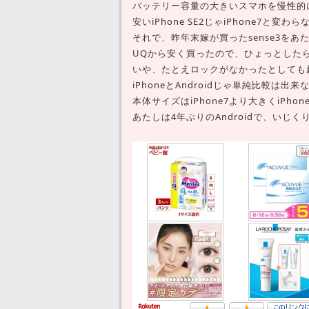
バッテリー容量の大きいスマホを慢性的
安いiPhone SE2じゃiPhone7と
それで、昨年末嫁が買ったsense3を
UQから安く買ったので、ひょっとしたら
いや、たとえロックがなかったとしても
iPhoneとAndroidじゃ単純比較は出
本体サイズはiPhone7より大きくiPh
あたしは4年ぶりのAndroidで、いじ