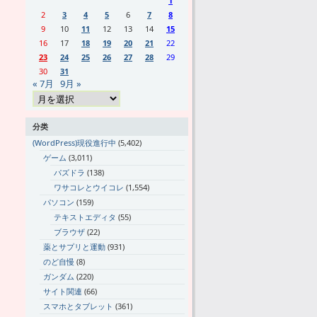
1
2
3
4
5
6
7
8
9
10
11
12
13
14
15
16
17
18
19
20
21
22
23
24
25
26
27
28
29
30
31
« 7月
9月 »
分类
(WordPress)現役進行中
(5,402)
ゲーム
(3,011)
パズドラ
(138)
ワサコレとウイコレ
(1,554)
パソコン
(159)
テキストエディタ
(55)
ブラウザ
(22)
薬とサプリと運動
(931)
のど自慢
(8)
ガンダム
(220)
サイト関連
(66)
スマホとタブレット
(361)