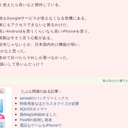
く使えたら良いなと期待している。
他もGoogleサービスが使えなくなる危機にある。
帳にもアクセスできないと困るわけだ。
いAndroidを買うくらいなら高いiPhoneを買う。
中国製は今そう言う心配がある。
財布じゃないとか、日本国内向け機能が弱い。
のかなと思った。
改めて比べたらそれしか選べなかった。
産扱いして良いんだっけ？
落ち目だけど勝て
たぶん関連のある記事：
sense6のバッテリーミックス
特殊用途なほどカスタマイズが必要
AQUOSタイマー
偽MagSafe始めました
Pixel9の前倒し発表
電話もゲームもiPhoneで