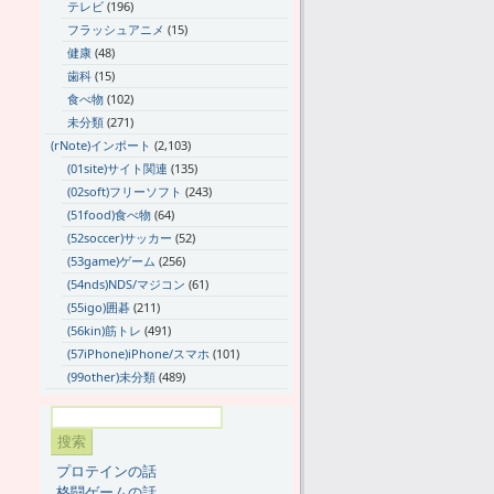
テレビ
(196)
フラッシュアニメ
(15)
健康
(48)
歯科
(15)
食べ物
(102)
未分類
(271)
(rNote)インポート
(2,103)
(01site)サイト関連
(135)
(02soft)フリーソフト
(243)
(51food)食べ物
(64)
(52soccer)サッカー
(52)
(53game)ゲーム
(256)
(54nds)NDS/マジコン
(61)
(55igo)囲碁
(211)
(56kin)筋トレ
(491)
(57iPhone)iPhone/スマホ
(101)
(99other)未分類
(489)
プロテインの話
格闘ゲームの話