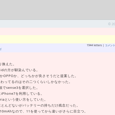
© 2
1944 letters |
コメン
ゴ
乗り換えた。
roidの方が馴染んでいる。
se3かOPPOか、どっちかが良さそうだと提案した。
が備わってるのはその二つくらいしかなかった。
でsense3を選択した。
iPhone7を利用している。
eriaという使い方をしていた。
不満はほとんどないがバッテリーの持ちだけ残念だった。
11は3110mAhなので、11を使ってから違いがさらに目立つ。