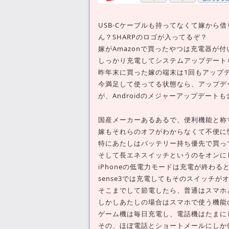
USB-Cケーブルも持ってなくて嫁から借
ん？SHARPのロゴが入ってるぞ？
嫁がAmazonで買ったやつは充電器が
しっかり充電してシステムアップデート
昨年末に買った嫁の端末は1回もアップ
今満足して使ってる状態なら、アップデ
が、Androidのメジャーアップデー
国産メーカーあるあるで、便利機能と称
嫁もそれらのオフがわからなくて不便に
特にあたしはバッテリー持ち優先で買っ
そして長エネスイッチというのをオンに
iPhoneの低電力モードは充電が終わ
sense3では充電してもそのスイッチ
そこまでして節電したら、普通はスマホ
しかしあたしの場合はスマホで使う機能
ゲーム機は毎日充電し、電話機はたまに
その、ほぼ電話とショートメールにしか