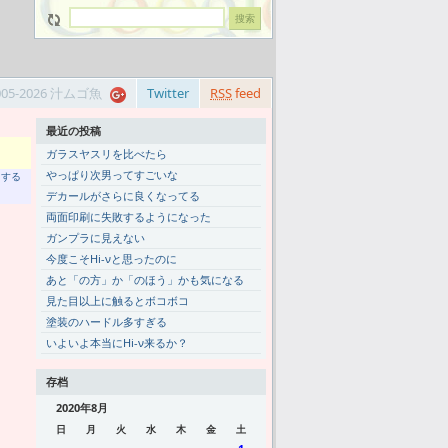
005-2026 汁ムゴ魚
Twitter
RSS
feed
最近の投稿
ガラスヤスリを比べたら
やっぱり次男ってすごいな
トする
デカールがさらに良くなってる
両面印刷に失敗するようになった
ガンプラに見えない
今度こそHi-νと思ったのに
あと「の方」か「のほう」かも気になる
見た目以上に触るとボコボコ
塗装のハードル多すぎる
いよいよ本当にHi-ν来るか？
存档
2020年8月
日
月
火
水
木
金
土