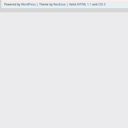
Powered by
WordPress
| Theme by
NeoEase
| Valid
XHTML 1.1
and
CSS 3