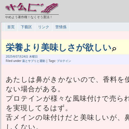
やめよう著作権！なくそう憲法！
首页
下载区
リンク
苦情係
栄養より美味しさが欲しい
2025年
07月
24日 木曜日
Filed under
薬とサプリと運動
| Tags:
プロテイン
あたしは鼻がきかないので、香料を
ない場合がある。
プロテインが様々な風味付けで売ら
を実現してるはず。
舌メインの味付けだと美味しいが、
しくない。