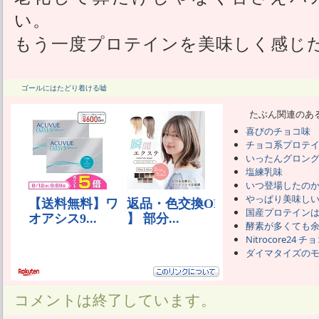
い。
もう一度プロテインを美味しく感じ
ゴールにはたどり着ける嘘
たぶん関連のあ
喜びのチョコ味
チョコ系プロテ
いったんグロン
塩練乳味
いつ登場したの
やっぱり美味しいG
国産プロテイン
酵素が多くても
Nitrocore24 チ
ダイマタイズの
コメントは終了しています。