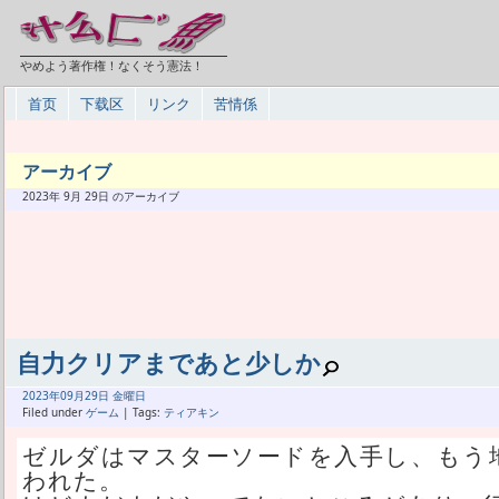
やめよう著作権！なくそう憲法！
首页
下载区
リンク
苦情係
アーカイブ
2023年 9月 29日 のアーカイブ
自力クリアまであと少しか
2023年
09月
29日 金曜日
Filed under
ゲーム
| Tags:
ティアキン
ゼルダはマスターソードを入手し、もう
われた。