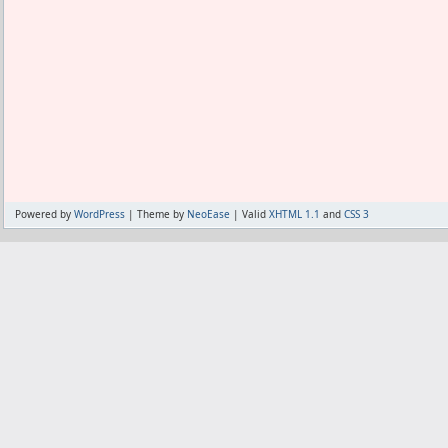
Powered by
WordPress
| Theme by
NeoEase
| Valid
XHTML 1.1
and
CSS 3