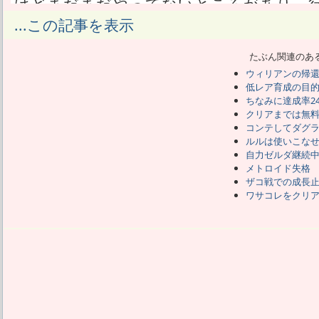
けどまだまだやってないところがあり、
だからまた寄り道モードで行きたい。
...この記事を表示
四つの神殿をクリアした後も、もはやラ
進めるのを渋った。
たぶん関連のあ
が、進めてみたらまだラスボスじゃなく
ウィリアンの帰
だから今回もまだまだ、全然ラストじゃ
低レア育成の目
今作ティアキンは、前作ブレワイに比べ
ちなみに達成率2
あたしにとってのブレワイでしんどかっ
クリアまでは無
改善されてる。
コンテしてダグ
例えば苦手すぎてスルーしまくった力の
ルルは使いこな
自力ゼルダ継続
どうにかクリア出来る。
メトロイド失格
例えばハードの可能性を無理矢理ねじ込
ザコ戦での成長
クがなくなってる。
ワサコレをクリ
そして今マスターソードの入手で思い出し
係すると伝わらなかった。
付近のヒントでも祠を三カ所クリアすれ
出すし。
てっきり何かの謎を解いて抜く物かと勘違
ずっと後回しにしてた。
しかし今作では序盤で、扉を開けるために
示される。