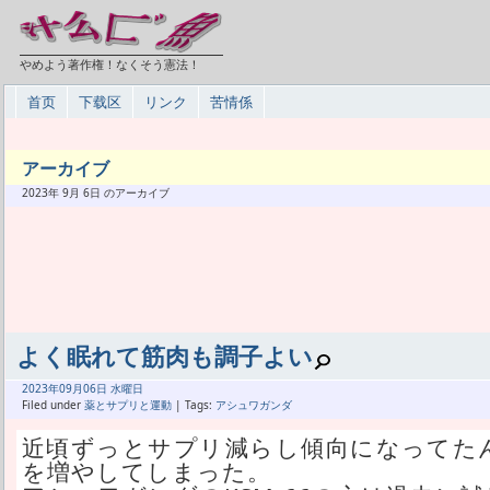
やめよう著作権！なくそう憲法！
首页
下载区
リンク
苦情係
アーカイブ
2023年 9月 6日 のアーカイブ
よく眠れて筋肉も調子よい
2023年
09月
06日 水曜日
Filed under
薬とサプリと運動
| Tags:
アシュワガンダ
近頃ずっとサプリ減らし傾向になってた
を増やしてしまった。