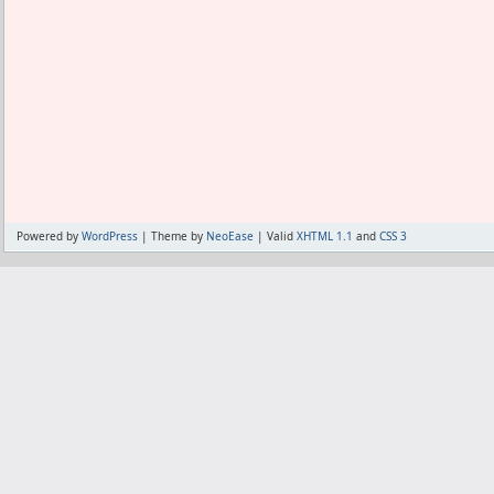
果はないだろうな。
おそらく現時点で最高のCBでなおかつキ
そしてアシュワガンダも睡眠薬代わりに
CBでコンビを組んでいる。
日本で流通できない物の代用だから、日
なんなら3バックの時はキラ冨安も動員で
できない。
すなわちセンターバックはしばらく安泰
経路としては、アシュワガンダはコルチ
一番補強したいポジションが埋まり、も
さいけどあるっぽい。
ほとんどない。
そしてコルチゾールが抑制されると、メ
強いて言えば、冨安が両サイド出来るか
まなくて済む。
サイドが欲しい。
たぶんあたしはコルチゾールが出すぎて
そこをピンポイントで狙うのは厳しいが
ない。
Powered by
WordPress
| Theme by
NeoEase
| Valid
XHTML 1.1
and
CSS 3
キラキミッヒをサイドバックで起用するな
足りないからメラトニンをサプリで飲む
良い。
元々足りてる人には効かない。
GKはカスタムじゃないけどキラでスキル
コルチゾール出すぎなら薬で抑えて、足
るからまだいいや。
眠れるかもしれない。
たぶんそういう体質だ。
って所でインテンシブドリルで去年みた
たぶんってだけだが。
るかどうか。
今年は去年とは別の問題があり、リミテ
もしそういう話であってたら、あたし
混じっている。
様々な害が除去される。
じゃぁみんなカスタムを選ぶじゃん。
例えばコルチゾールは筋肉の敵なんだか
GKに関してはカスタムがドンナルンマの