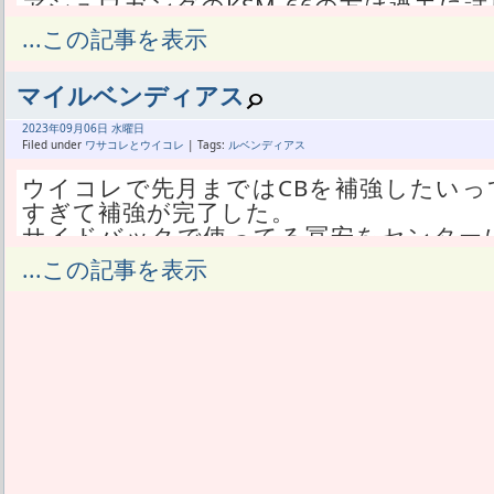
アシュワガンダのKSM-66の方は過去に
センソリルはハマった。
...この記事を表示
ハーブは認めたくない。
認めざるを得ない。
マイルベンディアス
あたしが認めるということは、サプリじ
話だ。
2023年
09月
06日 水曜日
クレアチンすらやめたわけだが、サプリ
Filed under
ワサコレとウイコレ
| Tags:
ルベンディアス
及ばないから不要。
ウイコレで先月まではCBを補強したいっ
BCAAだのEAAだのはサプリとして王道
すぎて補強が完了した。
を買う方がよっぽど効く。
サイドバックで使ってる冨安をセンター
3ヶ月分のアナバイトは購入済みだが、成
きサイドで良いようだ。
...この記事を表示
ニンをやめるから節約する。
まずフェスのファイナルは毎回アレスなん
さらに最近では、プロテインにマルトデ
キムミンジェが出た。
る気でいる。
Rガーディアン112キムミンジェにR10
健康維持に必要なサプリは継続し、筋ト
ィフェンススキル強化Aが付いた。
リは全部やめる。
これのおかげで、今までは後半だけの交
筋トレやダイエットに関わるサプリは、
スタメンになった。
からドーピングに指定される。
チームはEP稼ぎ重視なので、ボーナスセ
ドーピングチェックは、競技の公平性を
プトに合ってはいない。
起こる薬物は禁止される。
しかしEP稼いでも負けるチームになるより
すなわち、クレアチンなんか飲んだ人と