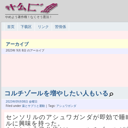
やめよう著作権！なくそう憲法！
首页
下载区
リンク
苦情係
アーカイブ
2023年 9月 8日 のアーカイブ
コルチゾールを増やしたい人もいる
2023年
09月
08日 金曜日
Filed under
薬とサプリと運動
| Tags:
アシュワガンダ
センソリルのアシュワガンダが即効で睡
ルに興味を持った。