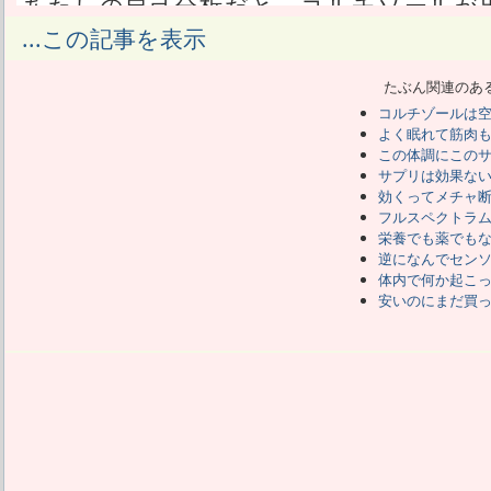
あたしの自己分析だと、コルチゾールが
と思ってるところ。
...この記事を表示
しかし調べてると、GABAのミミックに
きたよ。
たぶん関連のあ
いやいや、GABAのサプリも試して効か
コルチゾールは
「経口摂取で即効性があるGABA」がア
よく眠れて筋肉
位互換とも解釈できるか。
この体調にこの
そのGABAミミックの話も覚えておくが
サプリは効果な
得しちゃってる。
効くってメチャ
ただ、コルチゾールは良い面も悪い面も
フルスペクトラ
栄養でも薬でも
良くないホルモンだ。
逆になんでセン
にもかかわらず筋肉関連の記事ではコル
体内で何か起こ
減らすことばかり考えてる。
安いのにまだ買
一方、逆に良い面ばかり見て、増やすこ
大勢いる。
中には「元気の源」みたいな表現で崇拝
あるいは「筋トレをしてる人はコルチゾ
真逆の誤解をしてる人もいた。
そしてコルチゾールを「増やすサプリを
プリを飲もう」って人がいる。
ちなみに「増やそう」で勧めてる海外サ