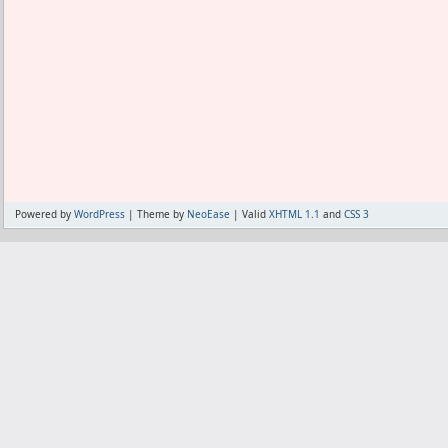
が出すぎているだろう。
そしてコルチゾールが出てるせいでメラ
リが必要になる。
バチーンとつながった。
理論だけは。
たぶん炎症の根本解決は無理で、コルヒ
血液検査では炎症が出てた。
しかしロキソニンで体調が良く感じてる
だよ。
Powered by
WordPress
| Theme by
NeoEase
| Valid
XHTML 1.1
and
CSS 3
対処でコルチゾールが減らないなら、や
で抑えたい。
そうなると定期的な検査をしながら専門
ルすることになる。
もっと手軽にとなると、まぁ出来れば
ろ。
ここは少々お金をかけてでも、アシュワ
関係するサプリを買おうかな。
とりあえずセンソリルは1日2錠飲むこと