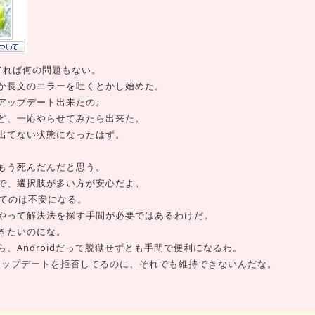
が生きてれば何の問題もない。
いとか長文のエラーを吐くとかし始めた。
eはアップデート出来たの。
いけど、一応やらせてみたら出来た。
題が出てない状態になったはず。
もう死んだんだと思う。
で、選択肢が多い方が安心だよ。
ってのは不安になる。
やって解決法を探す手間が必要ではあるわけだ。
きたいのにな。
、Androidだって脱獄せずとも手間で便利になるわ。
らアップデートを拒否してるのに、それでも維持できないんだな。