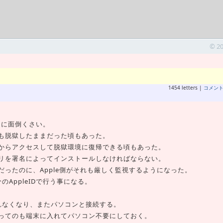
© 2
1454 letters |
コメン
常に面倒くさい。
も脱獄したままだった頃もあった。
からアクセスして脱獄環境に復帰できる頃もあった。
リを署名によってインストールしなければならない。
ったのに、Apple側がそれも厳しく監視するようになった。
AppleIDで行う事になる。
れなくなり、またパソコンと接続する。
ってのも端末に入れてパソコン不要にしておく。