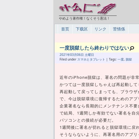
やめよう著作権！なくそう憲法！
首页
下载区
リンク
苦情係
一度脱獄したら終わりではない
2021年
03月
06日 土曜日
Filed under
スマホとタブレット
| Tags:
一度
,
脱獄
近年のiPhone脱獄は、署名の問題が非
かつては一度脱獄しちゃえば再起動して
再起動して戻ってしまっても、ブラウザ
で、今は脱獄環境に復帰するためのアプ
企業署名なら長期的にメンテナンス不要だ
で結局、1週間しか有効でない署名を自分の
パソコンとの接続が必要だ。
1週間後に署名が切れると脱獄環境に戻
そうならないように、再署名用のアプリ