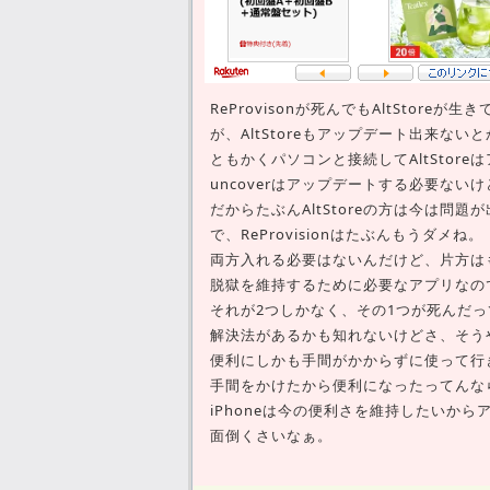
ReProvisonが死んでもAltStore
が、AltStoreもアップデート出来な
ともかくパソコンと接続してAltStor
uncoverはアップデートする必要な
だからたぶんAltStoreの方は今は問
で、ReProvisionはたぶんもうダメね。
両方入れる必要はないんだけど、片方は
脱獄を維持するために必要なアプリなの
それが2つしかなく、その1つが死んだ
解決法があるかも知れないけどさ、そう
便利にしかも手間がかからずに使って行
手間をかけたから便利になったってんなら
iPhoneは今の便利さを維持したいか
面倒くさいなぁ。