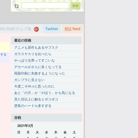
005-2026 汁ムゴ魚
Twitter
RSS
feed
最近の投稿
アニメも原作もあるサブスク
ガラスヤスリを比べたら
トする
やっぱり次男ってすごいな
デカールがさらに良くなってる
両面印刷に失敗するようになった
ガンプラに見えない
今度こそHi-νと思ったのに
あと「の方」か「のほう」かも気になる
見た目以上に触るとボコボコ
塗装のハードル多すぎる
存档
2021年3月
日
月
火
水
木
金
土