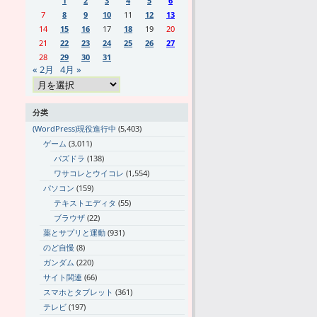
1
2
3
4
5
6
7
8
9
10
11
12
13
14
15
16
17
18
19
20
21
22
23
24
25
26
27
28
29
30
31
« 2月
4月 »
分类
(WordPress)現役進行中
(5,403)
ゲーム
(3,011)
パズドラ
(138)
ワサコレとウイコレ
(1,554)
パソコン
(159)
テキストエディタ
(55)
ブラウザ
(22)
薬とサプリと運動
(931)
のど自慢
(8)
ガンダム
(220)
サイト関連
(66)
スマホとタブレット
(361)
テレビ
(197)