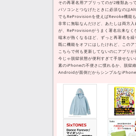
その再署名用アプリってのが2種類あっ
パソコンとつなげたときに必須なのはAltS
でもReProvisionを使えばRevo
非常に無駄なんだけど、あたしは両方入
が、ReProvisionがうまく署名出
端末が熱くなるほど、ずっと再署名を繰
既に機能をオフにはしたけれど、このア
こちらで何も更新してないのにアプリが
今じゃ脱獄状態が便利すぎて手放せない
素のiPhoneの不便さに慣れるか、脱
Androidが面倒だからシンプルなiPh