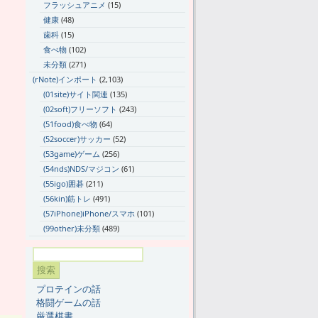
フラッシュアニメ
(15)
健康
(48)
歯科
(15)
食べ物
(102)
未分類
(271)
(rNote)インポート
(2,103)
(01site)サイト関連
(135)
(02soft)フリーソフト
(243)
(51food)食べ物
(64)
(52soccer)サッカー
(52)
(53game)ゲーム
(256)
(54nds)NDS/マジコン
(61)
(55igo)囲碁
(211)
(56kin)筋トレ
(491)
(57iPhone)iPhone/スマホ
(101)
(99other)未分類
(489)
プロテインの話
格闘ゲームの話
厳選棋書