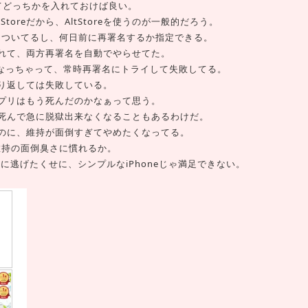
てどっちかを入れておけば良い。
toreだから、AltStoreを使うのが一般的だろう。
ke機能もついてるし、何日前に再署名するか指定できる。
れて、両方再署名を自動でやらせてた。
来なくなっちゃって、常時再署名にトライして失敗してる。
り返しては失敗している。
プリはもう死んだのかなぁって思う。
死んで急に脱獄出来なくなることもあるわけだ。
のに、維持が面倒すぎてやめたくなってる。
獄維持の面倒臭さに慣れるか。
oneに逃げたくせに、シンプルなiPhoneじゃ満足できない。