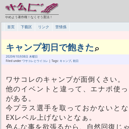
やめよう著作権！なくそう憲法！
首页
下载区
リンク
苦情係
キャンプ初日で飽きた
2020年
10月
08日 木曜日
Filed under
ワサコレとウイコレ
| Tags:
キャンプ
,
初日
ワサコレのキャンプが面倒くさい。
他のイベントと違って、エナボ使っ
がある。
今プラス選手を取っておかないとな
EXレベル上げないとなぁ。
色んな事を欲張るから、自然回復じ