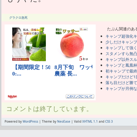
グラクロ急死
たぶん関連のあ
キャンプ超強化
少しだけキャンプ
キャンプして強
スタメンすら無
キャンプ以外ス
キャンプと鳳凰
初キャンプで最
キャンプだけど1
落ち目だけど勝
キャンプが月例
コメントは終了しています。
Powered by
WordPress
| Theme by
NeoEase
| Valid
XHTML 1.1
and
CSS 3