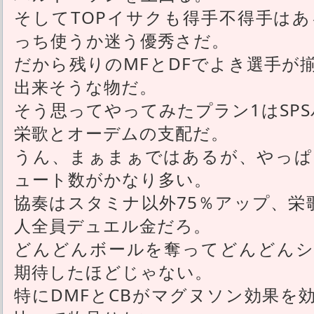
そしてTOPイサクも得手不得手は
っち使うか迷う優秀さだ。
だから残りのMFとDFでよき選手が
出来そうな物だ。
そう思ってやってみたプラン1はSP
栄歌とオーデムの支配だ。
うん、まぁまぁではあるが、やっぱ
ュート数がかなり多い。
協奏はスタミナ以外75％アップ、栄
人全員デュエル金だろ。
どんどんボールを奪ってどんどんシ
期待したほどじゃない。
特にDMFとCBがマグヌソン効果を