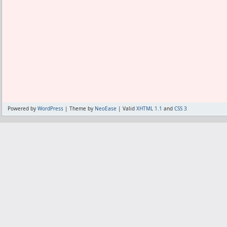
safariは標準ブラウザだから、他のア
れで終了。
ハイエンドトリッカーも強いし、コーナ
開かれる。
絶対こいつを育てるぞって事もなく、ま
点する。
それが邪魔だから、基本的にsafariは
あと少しでアイスランド超え出来そうで
一方、イサクはスピドリしかないも同然
も邪魔じゃない。
況。
で勝負するしかない。
時々、safariしか受け付けない特殊な
コーナーキックでも他のやつがスキル
る。
る。
今、うちで一番強いフォメはコロンビア
あるいは他のブラウザが変な時、一応safa
「黒いイブラ」にコーナーキック上げな
バティフォメが登場する前まで最強だっ
だろ。
その強い1トップのフォメに、本来2トッ
safariの代わりにメインに使ってるのは
トして入れてる。
それとは別に、すぐ検索する専用に、すぐ検
だから、フォメの強さも加わってうちのア
メンバーを染めないといけないアルプは
Powered by
WordPress
| Theme by
NeoEase
| Valid
XHTML 1.1
and
CSS 3
を使ってる。
なわけだ。
モデストは得点王ランキングに入ったか
検索して出たページのタブを閉じたりし
それを超えるデッキを作ろうとしてるが
した。
んで、シコる用にLunascapeを使ってた
られない。
マルディーニはパスばかりしてその強さ
他にもSmoozだのBraveだのChrom
弱いフォメにいろいろ並べてもあまり強
よって、うちではイサクを比べる相手が
をインストールした。
の方がマシ。
金アタッカー1、銀エンペラー1、赤サポ
使いそうな1軍ブラウザと使わなそうな2
コロンビアフォメは1トップだから、コン
べてどうか。
ている。
い。
まぁ、良くはないけどなんせ1トップで使
こんなにいろいろやって、すべては快適
マルシャルでやってみようとか、マルデ
たんだ。
しかしそれはブラウザ単体の機能では実
ない。
こんなもんだろなとは思った。
決策だった。
コロンビアでアイスランドなデッキを越
あぁ、これもう脱獄してないiPhoneは