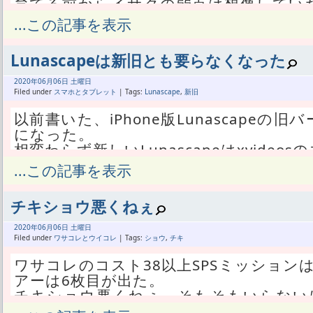
育てる前からイサクの弱点は想像してい
笑ってしまった。
...この記事を表示
イサクのスキルはスピドリとストライカ
そして、ストライカーが発動可能な状態
Lunascapeは新旧とも要らなくなった
強くなる。
と言うことになっている。
2020年
06月
06日 土曜日
イサクの場合は共有Aスキルだから、スト
Filed under
スマホとタブレット
| Tags:
Lunascape
,
新旧
ドリも発動可能だ。
以前書いた、iPhone版Lunascape
そのどっちも発動可能な時にだけ、ゴリ
になった。
そのゴリゴリ状態の時にデュエルが発生す
相変わらず新しいLunascapeはxvide
リが発動する。
脱獄して旧バージョンをインストールしてま
...この記事を表示
デュエルが強くなってる状態なんだから
を使っていた。
るかも知れない。
なぜならiPhoneを回転ロックした状態
しかしゲームの仕様上、デュエル発生の
チキショウ悪くねぇ
のブラウザだからだ。
能なら発動する。
他のブラウザはWEBページだけ横回転出
2020年
06月
06日 土曜日
もうそれはそれはゴリッゴリに、無双状態
縦になってしまう。
Filed under
ワサコレとウイコレ
| Tags:
ショウ
,
チキ
ティエリアに入る。
iPhoneには縦でロックする機能はあ
そして、その状態ではストライカーが発
ワサコレのコスト38以上SPSミッション
い。
キャッチされる。
アーは6枚目が出た。
エロ動画を見てシコる時は横ロックして欲し
イサクはストライカー絶対発動しないマ
チキショウ悪くねぇ、そもそもいらないけ
では可能だ。
のみと思って良い。
かうれしい。