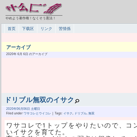
やめよう著作権！なくそう憲法！
首页
下载区
リンク
苦情係
アーカイブ
2020年 6月 6日 のアーカイブ
ドリブル無双のイサク
2020年
06月
06日 土曜日
Filed under
ワサコレとウイコレ
| Tags:
イサク
,
ドリブル
,
無双
ワサコレで1トップをやりたいので、コ
いイサクを育てた。