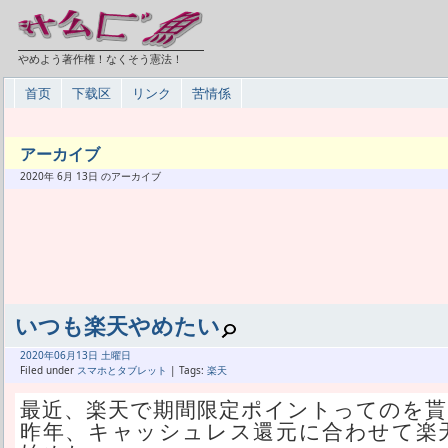
やめよう著作権！なくそう憲法！
首页
下载区
リンク
苦情係
アーカイブ
2020年 6月 13日 のアーカイブ
いつも楽天やめたい
2020年
06月
13日 土曜日
Filed under
スマホとタブレット
| Tags:
楽天
最近、楽天で期間限定ポイントってのを
昨年、キャッシュレス還元に合わせて楽