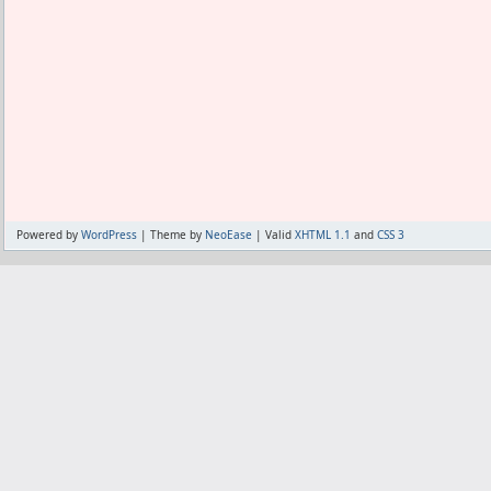
☆5が混じったSPS34券ってのがポイン
スをどうするかだ。
た。
PayPayはヤフーカードになっちゃうので
ただ、そのハズレの☆5もどうやらコス
そのまま楽天ペイを使っても良いが、な
い。
い。
☆5のコスト39を蹴って100ポイント貰
コンビニやスーパーでの買い物をAmaz
のかと思えた。
うしたら良いか。
そしていよいよ6000ポイントを超え、こ
まぁiDで払えば良いんだけど。
SPSが貰える。
ガチャ券が貰えるイベントを優先して参
ツルハは、ツルハアプリを起動してポイン
ぎた気がする。
その後、支払い方法として楽天ペイを起動
Powered by
WordPress
| Theme by
NeoEase
| Valid
XHTML 1.1
and
CSS 3
高コスト大当たりは出てないが、そもそ
えよう。
いい。
ローソンはPontaを起動してポイントカ
ミキサーにかけるのをためらう高コスト
その後、支払い方法として楽天ペイを起動
ことになる。
えよう。
ってか、たとえ低コストで欲しいやつを
セブンはポイントカードがなくて楽天ペ
出来るかわからん。
ファミマだけ、楽天ペイのポイントカー
出来ないのであれば、SPS欲しさにイベ
間が増える。
悔しいので無理にでもSPSクラブを使お
それとも、楽天ペイにAmazonカード登
めたくなってる。
もう多少のポイントより、集約のメリッ
どれを集めたとしても、限凸が足りなく
らく続くけどな。