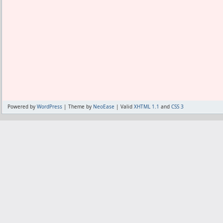
現状、公式ブラウザは更新を停止し、不具
なった。
うにかなるかなと。
る。
フィードに関しては、今後まだ可能性が
食った料理に意味があるかどうかは知ら
ところが非公式ブラウザは更新していて、
研究していきたい。
闘級をあげてもどうせ17万に届かないか
まだある。
が、バイエルンに関しては見込みゼロと
でもフェーズ2の全体攻撃をノーダメージ
更新する気のある作者を不正アクセスの
いく予定。
るんだよ。
ってよかったねと。
アイスランドはまだ超えられない高い壁
そのおかげで断然生き延びてるんだろう
あと、プロクシに頼ることで新しいブラ
がいはある。
生き延びてはいても、なかなか倒せず長
だ。
ただ、選手よりもフォメが強い人が増え
て感じだった。
新しいブラウザがプロクシを使ってくだ
なりつつある。
これも運良く、配牌がよければエスカノ
発生する。
る。
Powered by
WordPress
| Theme by
NeoEase
| Valid
XHTML 1.1
and
CSS 3
だから裏表のあるわかりにくい方法での
ポイントを多く貰おうとか考えてもいな
バイキングリーダーを獲得して以来、低
あたしもその新しいブラウザに興味を持っ
なっていた。
いい。
守備面ではSPSブッフォンの獲得によっ
本当は騎士団ログインでダイヤを貰いた
設定もStyleに上書きしたから全部引き継
討している。
1回移転してみたが、やはりダイヤが貰
Viewから慣れて引き継いでる設定だし。
攻撃面ではリベリーの獲得で、これか
た。
今さら全く新しいブラウザを設定から慣
だ。
どこに入ればダイヤが貰えるかわからず
同じコスト40の老成円熟でも、BDRホ
楽しみだ。
公式であることにあぐらをかいた低品質のst
上手く使っている。
たぶん移転すると首飾りを一個損しそう
適だった。
赤とは言えコンダクトアタッカーがある
ままいるべきか。
こうなるともう、Viewの次にstyleに
利だ。
がする。