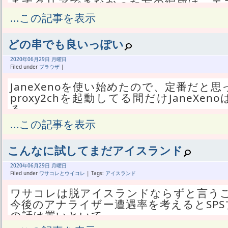
まずクリアできなかった方の編成は、エ
殺削りだ。
...この記事を表示
これで何回か挑んでもクリアできそうな
次に育てたいと思ったのがバレンティで、
どの串でも良いっぽい
運転してみた。
エスタロッサの反撃とバレンティの忍耐
2020年
06月
29日 月曜日
れる。
Filed under
ブラウザ
|
必殺ゲージは削らないけど、必殺を一
JaneXenoを使い始めたので、定番だと思っ
い。
proxy2chを起動してる間だけJaneX
マーリンを入れるよりバレンティを入れ
る。
そうに感じた。
でも両方を起動するってのは一手間増え
...この記事を表示
が、エスタロッサに一発の爆発力がなく
だからproxy2chをスタートアップに
で、エスカノールとバレンティにしたら
にした。
何度か試して配牌の運で、2フェーズ目で
こんなに試してまだアイスランド
これで全然気にならないが、もしかして
たらクリアできる。
役割をするのかも。
2020年
06月
29日 月曜日
試してないけどキングとバレンティって
あたしはそのフロントエンドってのを試
Filed under
ワサコレとウイコレ
| Tags:
アイスランド
かも知れない。
試したくなった。
バレンティをレベル80に育てるつもりだ
ワサコレは脱アイスランドならずと言う
2chAPIProxyってやつならCUIじゃ
成は不要になった。
今後のアナライザー遭遇率を考えるとSP
ん。
次は192話の後半で赤属性を育てるが、
の話は置いといて。
JaneXenoの設定もポート番号を変更
る。
アナライザー以外とやるなら一応ブッフォ