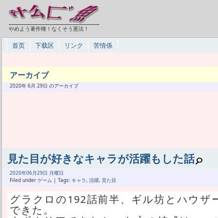
やめよう著作権！なくそう憲法！
首页
下载区
リンク
苦情係
アーカイブ
2020年 6月 29日 のアーカイブ
見た目が好きなキャラが活躍もした話
2020年
06月
29日 月曜日
Filed under
ゲーム
| Tags:
キャラ
,
活躍
,
見た目
グラクロの192話前半、ギル坊とハウザ
できた。