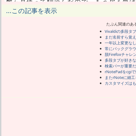
数ヶ月使って馴染んだので、もう戻る気
Firefoxは他のブラウザと比べてもタブ機
...この記事を表示
ブラウザだった。
仕様変更でそれが使えなくなってからは
たぶん関連のあ
で改変してきた。
Vivaldiの多段
どんどん仕様変更されるので、そのたび
まだ名前すら覚えて
しているのだろう。
一年以上変更なしのF
それをどこかで探してきて、見つからな
常にバックグラ
言うことになる。
脱Firefoxチャレ
こりごりしちゃって気がついたのは、Fir
多段タブが好き
検索バーが重要
は要らない事。
rNotePadをcg
Firefoxだけタブが不便すぎるから多
またrNoteに細
段じゃなくて良い。
カスタマイズは
Chromeにイマイチ乗り換え出来なかっ
便があったからだ。
Vivaldiはカスタマイズが多いChro
満は解消できる。
そういうことで、Vivaldiに落ち着き
も良くなった。
が、最近知ったんだがVivaldiもFiref
来るらしいんだ。