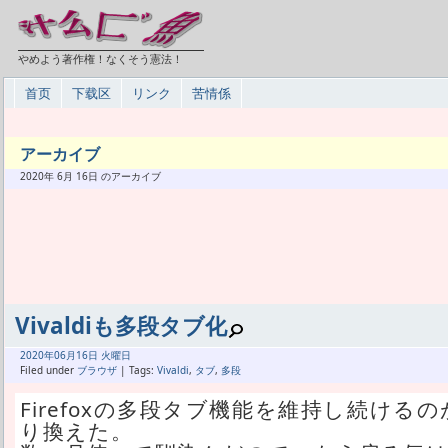
やめよう著作権！なくそう憲法！
首页
下载区
リンク
苦情係
アーカイブ
2020年 6月 16日 のアーカイブ
Vivaldiも多段タブ化
2020年
06月
16日 火曜日
Filed under
ブラウザ
| Tags:
Vivaldi
,
タブ
,
多段
Firefoxの多段タブ機能を維持し続けるのが
り換えた。