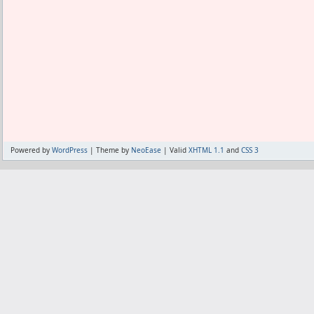
だ。
ともかく、現在はVivaldiもFirefoxも
Firefoxの多段化スクリプトは複雑化し
Vivaldiはまだ簡易な物ぐらいしかない。
Firefoxで多段化スクリプトを書いてる人は
かってるのかな。
わかってたらVivaldiにも同様のスクリ
Vivaldiで多段化スクリプトを書いてる人は
かってるのかな。
Powered by
WordPress
| Theme by
NeoEase
| Valid
XHTML 1.1
and
CSS 3
わかってたらFirefoxを参考に輸入するか
お互いに、あっちはどうなってるかと
か。
わかってたらVivaldiのスクリプトも今
でもどっちも、仕様変更で消滅するかも
あたしもFirefoxで少し改変してたので、V
かしらね。