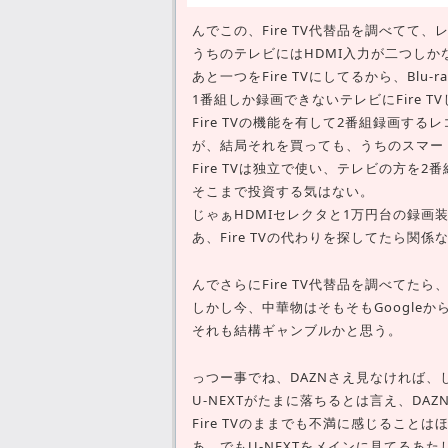
んでこの、Fire TV代替品を調べてて
うちのテレビにはHDMI入力が二つし
あと一つをFire TVにしてるから、Bl
1番組しか録画できないテレビにFire 
Fire TVの機能を有して2番組録画す
が、結局それを買っても、うちのスマー
Fire TVは独立で使い、テレビの方を
そこまで投資する気はない。
じゃぁHDMIセレクタと1万円台の録画
あ、Fire TVの代わりを探してたら関
んでさらにFire TV代替品を調べて
しかし今、中華物はそもそもGoogle
それも結構ギャンブルかと思う。
っつー事でね、DAZNさえ見なければ
U-NEXTがたまに落ちるとは言え、DA
Fire TVのままでも不満に感じることは
あ、でもU-NEXTをメインに見てるあた