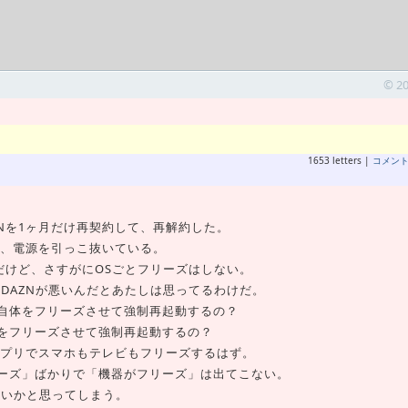
© 2
1653 letters |
コメン
Nを1ヶ月だけ再契約して、再解約した。
ズし、電源を引っこ抜いている。
んだけど、さすがにOSごとフリーズはしない。
く、DAZNが悪いんだとあたしは思ってるわけだ。
自体をフリーズさせて強制再起動するの？
をフリーズさせて強制再起動するの？
、同じアプリでスマホもテレビもフリーズするはず。
ーズ」ばかりで「機器がフリーズ」は出てこない。
ゃないかと思ってしまう。