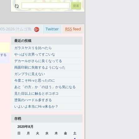
005-2026 汁ムゴ魚
Twitter
RSS
feed
最近の投稿
ガラスヤスリを比べたら
やっぱり次男ってすごいな
トする
デカールがさらに良くなってる
両面印刷に失敗するようになった
ガンプラに見えない
今度こそHi-νと思ったのに
あと「の方」か「のほう」かも気になる
見た目以上に触るとボコボコ
塗装のハードル多すぎる
いよいよ本当にHi-ν来るか？
存档
2020年8月
日
月
火
水
木
金
土