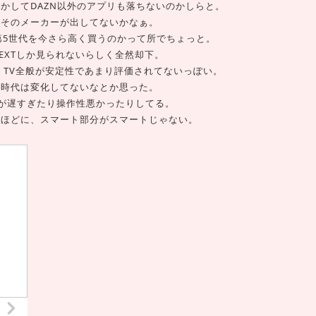
もしかしてDAZN以外のアプリも落ちないのかしらと。
をよそのメーカーが出してないかなぁ。
7年の第5世代を今さら高く買うのかって所でちょっと。
-NEXTしか見られないらしく全然却下。
roid TV全般が安定性であまり評価されてないっぽい。
まだ時代は変化してないなとか思った。
が遅すぎたり操作性悪かったりしてる。
なるほどに、スマート部分がスマートじゃない。