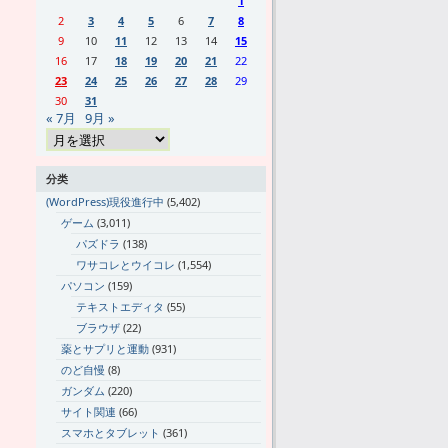
1
2
3
4
5
6
7
8
9
10
11
12
13
14
15
16
17
18
19
20
21
22
23
24
25
26
27
28
29
30
31
« 7月
9月 »
分类
(WordPress)現役進行中
(5,402)
ゲーム
(3,011)
パズドラ
(138)
ワサコレとウイコレ
(1,554)
パソコン
(159)
テキストエディタ
(55)
ブラウザ
(22)
薬とサプリと運動
(931)
のど自慢
(8)
ガンダム
(220)
サイト関連
(66)
スマホとタブレット
(361)