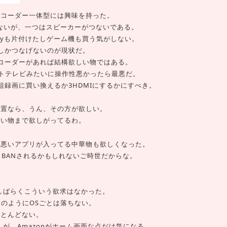
、レコーダー一体型には興味を持った。
かないが、一つはスピーカーがつないである。
u-rayも片付けたしゲーム機も買う気がしない。
TVしかつなげないのが現状だ。
るレコーダーがあれば結構欲しい物ではある。
トテレビみたいに操作性悪かったら最悪だ。
2番組録画に買い換えるか3HDMIにするかにすべき。
装置なら、うん、その方が欲しい。
係ない物まで欲しがってるわ。
たら、悪いアプリが入ってる中華物も欲しくなった。
からBANされるかもしれないご時世だからな。
、しばらくこういう欲求はなかった。
ZNのようにOSごとは落ちない。
ほとんどない。
しが、Amazonがホーム画面な点だけ気になる。