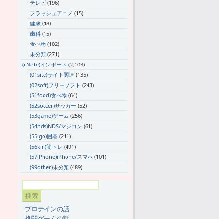
テレビ
(196)
フラッシュアニメ
(15)
健康
(48)
歯科
(15)
食べ物
(102)
未分類
(271)
(rNote)インポート
(2,103)
(01site)サイト関連
(135)
(02soft)フリーソフト
(243)
(51food)食べ物
(64)
(52soccer)サッカー
(52)
(53game)ゲーム
(256)
(54nds)NDS/マジコン
(61)
(55igo)囲碁
(211)
(56kin)筋トレ
(491)
(57iPhone)iPhone/スマホ
(101)
(99other)未分類
(489)
プロテインの話
格闘ゲームの話