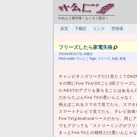
やめよう著作権！なくそう憲法！
首页
下载区
リンク
苦情係
フリーズしたら家電失格
2020年
08月
27日 木曜日
Filed under
テレビ
| Tags:
フリーズ
,
失格
,
家電
チャンピオンズリーグだけ見たくてDAZ
その間にFire TVがOSごと2回フリー
U-NEXTのアプリも落ちることはある
だからたぶんFire TVが悪いんじゃな
例えばこれをスマホで見てたら、スマホ
スマートテレビで見てたら、テレビ自体
Fire TVはAndroidベースだから
でもググっても「ストリーミングがフリ
きっとFire TVとの相性だけ悪いんじ