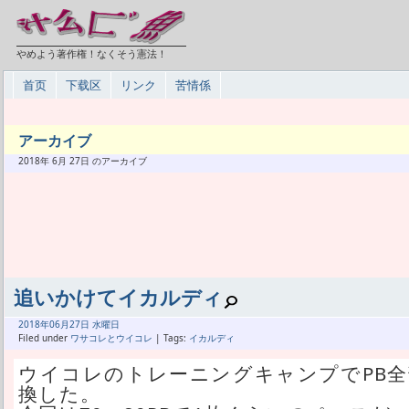
やめよう著作権！なくそう憲法！
首页
下载区
リンク
苦情係
アーカイブ
2018年 6月 27日 のアーカイブ
追いかけてイカルディ
2018年
06月
27日 水曜日
Filed under
ワサコレとウイコレ
| Tags:
イカルディ
ウイコレのトレーニングキャンプでPB全
換した。