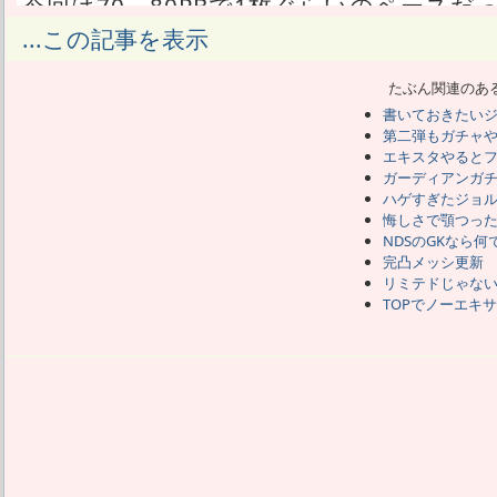
今回は70～80PBで1枚ぐらいのペースだ
11連ガチャの11枚目が30％枠のガチャ
...この記事を表示
と思えばお得だろう。
いや、知らん、もしかしたら貯めておけ
たぶん関連のあ
が来るかもな。
書いておきたい
でも目の前にガチャ券があって、PB砕い
第二弾もガチャ
1枚目は☆4でハズレ。
エキスタやると
2枚目はCLジョルディアルバで初LSBゲ
ガーディアンガ
メリットなし。
ハゲすぎたジョ
3枚目はRイカルディのダブりで2凸目。
悔しさで顎つっ
NDSのGKなら何
ジョルディアルバが出た時点で、ようやく
完凸メッシ更新
だよ。
リミテドじゃな
マネにフォメがついてきて、でもLSBが
TOPでノーエキ
が使える。
でもそのフォメだとメッシがOMFでもRW
くつもりだった。
そしたらイカルディのダブりが出て、2凸
いなくなった。
グレード92でも2凸したらステは無凸のグ
それがよりにもよってCFで発生したんだ
既にイカルディのスキルは育て終わってる