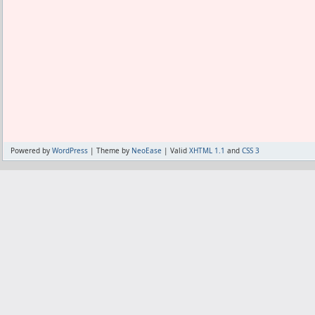
Powered by
WordPress
| Theme by
NeoEase
| Valid
XHTML 1.1
and
CSS 3