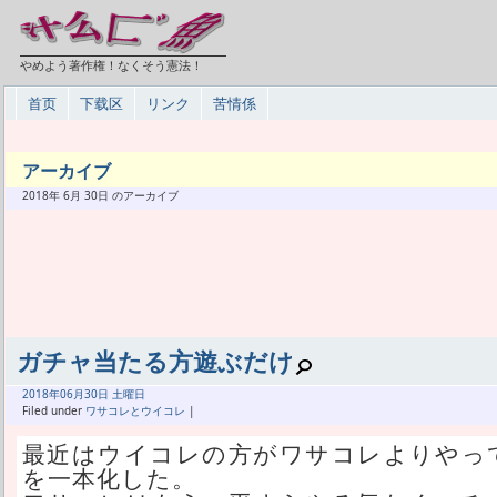
やめよう著作権！なくそう憲法！
首页
下载区
リンク
苦情係
アーカイブ
2018年 6月 30日 のアーカイブ
ガチャ当たる方遊ぶだけ
2018年
06月
30日 土曜日
Filed under
ワサコレとウイコレ
|
最近はウイコレの方がワサコレよりやっ
を一本化した。