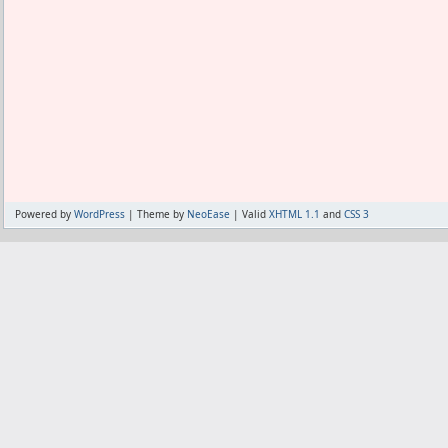
なさすぎる。
連覇道だっけ？3デッキ使うやつは全くス
それだって、どうせキープしても育てられ
わけだし。
何を目指して遊ぶかによるが、スルーし
れ。
スルーしてずっとスキル上げはつまらな
ゲームは極端につまらなく、でもガチャ
あ、ゲームの方もリセマラメッシのおか
きたけど。
Powered by
WordPress
| Theme by
NeoEase
| Valid
XHTML 1.1
and
CSS 3