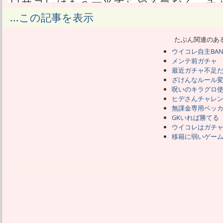
ワサコレはもう一平すらやる気なく、チ
も放置だ。
...この記事を表示
なるべくエナボを貯めて、キャンプでEX
け。
たぶん関連のあ
まぁ、以前からワサコレはガチャが当た
ウイコレ自主BA
今だけ全然ダメって事じゃなく、またガ
メンテ前ガチャ
ないだけ。
最近ガチャ不足
以前はワサコレに関するデータベース的
ざけんなルール
それを見るからこそ、次は何が欲しい
呪いのキラグロ
だ。
ヒデさんチャレ
無課金専用ベッ
そう言うサイトがどんどん潰れて行って
GKいれば勝てる
なければないで、何も欲しくならないし
ウイコレはガチ
良いな。
移籍に弱いゲー
ガチャで何を当てればどのように強くな
なってしまった。
一歩ずつ終焉に向かって少しずつ進んで
一方のウイコレはW杯の影響で少しは新規
あたしはガチャ中毒だから、いっぱいガ
なった。
でもガチャじゃなくゲームを求めている
ん。