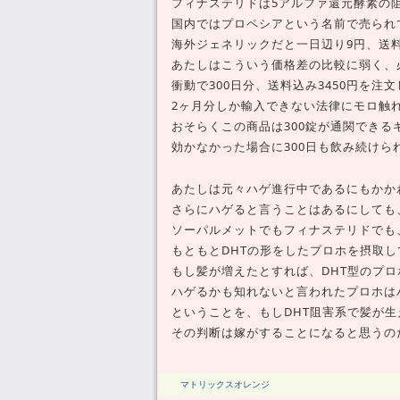
フィナステリドは5アルファ還元酵素の
国内ではプロペシアという名前で売られ
海外ジェネリックだと一日辺り9円、送
あたしはこういう価格差の比較に弱く、
衝動で300日分、送料込み3450円を注
2ヶ月分しか輸入できない法律にモロ触れ
おそらくこの商品は300錠が通関できる
効かなかった場合に300日も飲み続け
あたしは元々ハゲ進行中であるにもかか
さらにハゲると言うことはあるにしても
ソーパルメットでもフィナステリドでも
もともとDHTの形をしたプロホを摂取
もし髪が増えたとすれば、DHT型のプロ
ハゲるかも知れないと言われたプロホは
ということを、もしDHT阻害系で髪が
その判断は嫁がすることになると思うの
マトリックスオレンジ