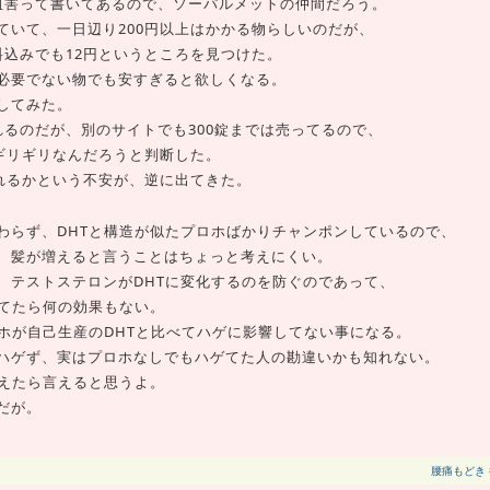
阻害って書いてあるので、ソーパルメットの仲間だろう。
ていて、一日辺り200円以上はかかる物らしいのだが、
料込みでも12円というところを見つけた。
必要でない物でも安すぎると欲しくなる。
文してみた。
るのだが、別のサイトでも300錠までは売ってるので、
ギリギリなんだろうと判断した。
られるかという不安が、逆に出てきた。
わらず、DHTと構造が似たプロホばかりチャンポンしているので、
、髪が増えると言うことはちょっと考えにくい。
、テストステロンがDHTに変化するのを防ぐのであって、
してたら何の効果もない。
ホが自己生産のDHTと比べてハゲに影響してない事になる。
ハゲず、実はプロホなしでもハゲてた人の勘違いかも知れない。
生えたら言えると思うよ。
だが。
腰痛もどき 