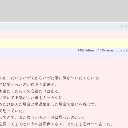
© 2
1452 letters | 1095 views |
コメン
のか、だいぶハゲてからハゲた事に気がついたくらいで、
当に変わったのか自覚も出来ず、
本当だったらその心当たりはある。
に効いてる気がした事をキッカケに、
ムだけ飲んだ場合と単品追加した場合で違いを感じず、
て思っていた。
ってきて、また買うかもと一時は思ったのだが、
を買ってまでというのは面倒くさく、そのまま忘れつつあった。