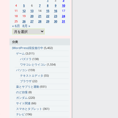
1
2
3
4
5
6
7
8
9
10
11
12
13
14
15
16
17
18
19
20
21
22
23
24
25
26
27
28
29
30
31
« 6月
8月 »
分类
(WordPress)現役進行中
(5,402)
ゲーム
(3,011)
パズドラ
(138)
ワサコレとウイコレ
(1,554)
パソコン
(159)
テキストエディタ
(55)
ブラウザ
(22)
薬とサプリと運動
(931)
のど自慢
(8)
ガンダム
(220)
サイト関連
(66)
スマホとタブレット
(361)
。
テレビ
(196)