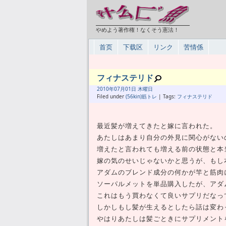
やめよう著作権！なくそう憲法！
首页
下载区
リンク
苦情係
フィナステリド
2010年
07月
01日 木曜日
Filed under
(56kin)筋トレ
| Tags:
フィナステリド
最近髪が増えてきたと嫁に言われた。
あたしはあまり自分の外見に関心がない
増えたと言われても増える前の状態と本
嫁の気のせいじゃないかと思うが、もし
アダムのブレンド成分の何かが竿と筋肉
ソーパルメットを単品購入したが、アダ
これはもう買わなくて良いサプリだなっ
しかしもし髪が生えるとしたら話は変わ
やはりあたしは髪ごときにサプリメント