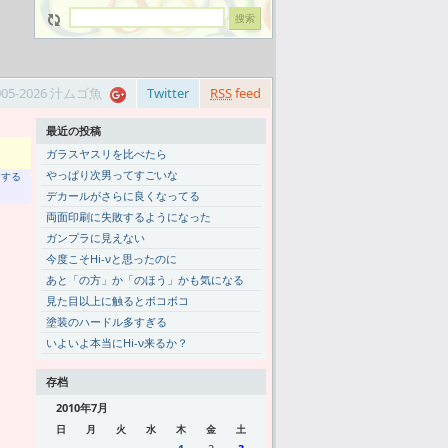
005-2026 汁ムゴ魚
Twitter
RSS
feed
最近の投稿
ガラスヤスリを比べたら
やっぱり次男ってすごいな
トする
デカールがさらに良くなってる
両面印刷に失敗するようになった
ガンプラに見えない
今度こそHi-νと思ったのに
あと「の方」か「のほう」かも気になる
見た目以上に触るとボコボコ
塗装のハードル多すぎる
いよいよ本当にHi-ν来るか？
存档
2010年7月
日
月
火
水
木
金
土