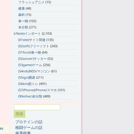
フラッシュアニメ
(15)
健康
(48)
歯科
(15)
食べ物
(102)
未分類
(271)
(rNote)インポート
(2,103)
(01site)サイト関連
(135)
(02soft)フリーソフト
(243)
(51food)食べ物
(64)
(52soccer)サッカー
(52)
(53game)ゲーム
(256)
(54nds)NDS/マジコン
(61)
(55igo)囲碁
(211)
(56kin)筋トレ
(491)
(57iPhone)iPhone/スマホ
(101)
(99other)未分類
(489)
プロテインの話
格闘ゲームの話
#4
厳選棋書