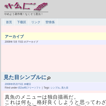
やめよう著作権！なくそう憲法！
首页
下载区
リンク
苦情係
アーカイブ
2008年 5月 15日 のアーカイブ
見た目シンプルに
2008年
05月
15日 木曜日
Filed under
(02soft)フリーソフト
| Tags:
シンプル
,
見た目
真魚のメニューは独自描画だ。
これは何も、格好良くしようと思ってわ