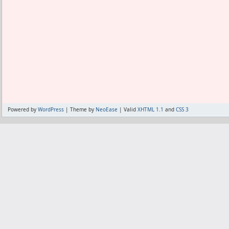
実行ファイルのサイズはほんの少し小さ
理論上、余計なことをしない分、軽くな
旧バージョンのDelphiを無理矢理ユニ
をしていたが、
この分も省略されて軽くなってるはず。
しかしいまどきのPCでその軽さを感じる
ほんのチョッピリだからな。
Powered by
WordPress
| Theme by
NeoEase
| Valid
XHTML 1.1
and
CSS 3