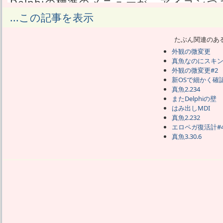
Delphiの標準のメニューが、アイコン
から、しかたなくやっていた。
...この記事を表示
独自描画し始めた時点では、メニューア
るという目的だった。
たぶん関連のあ
その後、アイコン付きかつ選択状態の描
外観の微変更
にゴチャゴチャやった結果、
真魚なのにスキ
標準っぽい描画はあきらめて、完全に独
外観の微変更#2
くなった。
新OSで細かく確
この作業は、VCLソースに手を付けること
真魚2.234
ジョンアップする度にやることになる。
またDelphiの壁
はみ出しMDI
さすがにそれは面倒だ。
真魚2.232
このたび、メニューにアイコンを表示す
エロペガ復活計#
描画のメニューもやめた。
真魚3.30.6
ツールバーに関しても、Delphiに標準
づらさの問題があり、
サードパーティ製で有名な物を導入して
その、サードパーティのホームページが
更新が途絶えて久しかったのだが、つい
これからは、Delphiのバージョンアッ
していかなければならない。