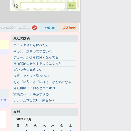
005-2026 汁ムゴ魚
Twitter
RSS
feed
最近の投稿
ガラスヤスリを比べたら
やっぱり次男ってすごいな
デカールがさらに良くなってる
両面印刷に失敗するようになった
ガンプラに見えない
今度こそHi-νと思ったのに
あと「の方」か「のほう」かも気になる
見た目以上に触るとボコボコ
塗装のハードル多すぎる
トする
いよいよ本当にHi-ν来るか？
存档
2026年6月
日
月
火
水
木
金
土