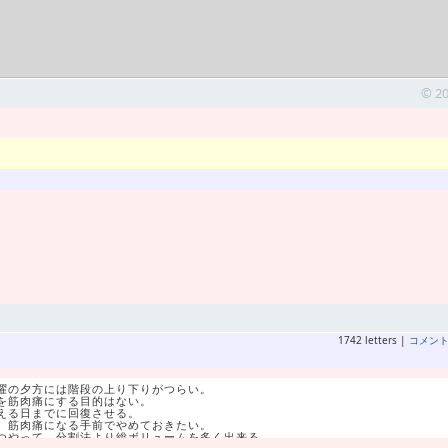
© 2
1742 letters |
コメン
曜の夕方には階段の上り下りがつらい。
を筋肉痛にする目的はない。
える日までに回復させる。
、筋肉痛になる手前でやめておきたい。
つやって、分割法より総ボリュームを多く出来る。