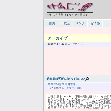
やめよう著作権！なくそう憲法！
首页
下载区
リンク
苦情係
アーカイブ
2026年 6月 29日 のアーカイブ
筋肉痛は翌朝に治って欲しい
2026年
06月
29日 月曜日
Filed under
薬とサプリと運動
|
土曜が筋トレ休み、日曜の朝に筋トレ、その日
あたしの筋トレは全身法なので、どこかの部位
分割法なら筋肉痛を目指し、その部位を次回鍛
でも全身法は翌日も同じ部位を筋トレするから
筋肉痛にならないことで、全部位を毎日少しず