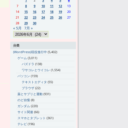
1
2
3
4
5
6
7
8
9
10
11
12
13
14
15
16
17
18
19
20
21
22
23
24
25
26
27
28
29
30
« 5月
7月 »
分类
(WordPress)現役進行中
(5,402)
ゲーム
(3,011)
パズドラ
(138)
ワサコレとウイコレ
(1,554)
パソコン
(159)
テキストエディタ
(55)
ブラウザ
(22)
薬とサプリと運動
(931)
のど自慢
(8)
ガンダム
(220)
サイト関連
(66)
スマホとタブレット
(361)
テレビ
(196)