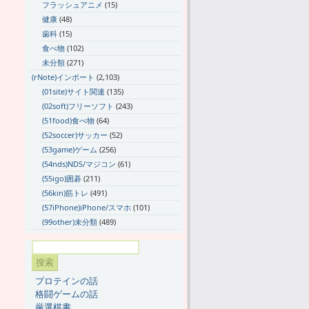
フラッシュアニメ
(15)
健康
(48)
歯科
(15)
食べ物
(102)
未分類
(271)
(rNote)インポート
(2,103)
(01site)サイト関連
(135)
(02soft)フリーソフト
(243)
(51food)食べ物
(64)
(52soccer)サッカー
(52)
(53game)ゲーム
(256)
(54nds)NDS/マジコン
(61)
(55igo)囲碁
(211)
(56kin)筋トレ
(491)
(57iPhone)iPhone/スマホ
(101)
(99other)未分類
(489)
プロテインの話
格闘ゲームの話
厳選棋書