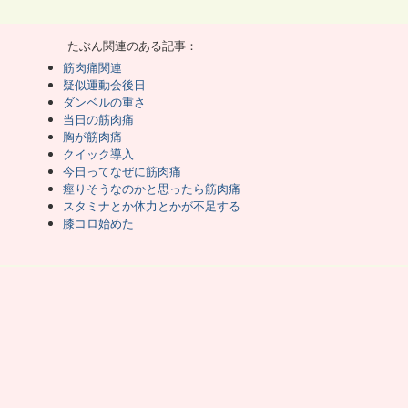
差し障る筋肉痛だと失敗。
来たら大成功。
やったわけでもなく、全くいつも通りだったはず。
も早起きなので夕方にはもう来てた。
たぶん関連のある記事：
と同じ事しかしてない。
心した。
筋肉痛関連
かもしれないのでハーフ筋トレデーにした。
疑似運動会後日
分でやめる日。
種目やった満足感も得られる。
ダンベルの重さ
、この種目で結構カーフを刺激してると気づいた。
当日の筋肉痛
れない。
胸が筋肉痛
クイック導入
。
んまり心配いらないかも知れない。
今日ってなぜに筋肉痛
にした。
痙りそうなのかと思ったら筋肉痛
かかわらず夕方筋肉痛になれば、体調おかしいかも。
スタミナとか体力とかが不足する
い事にも注目する必要があるかも知れない。
れないし。
膝コロ始めた
もあるかもね。
筋肉痛だけで言ってる。
ナボルを休薬している。
ゃ、たぶん薬は関係ない。
無意識に力が出てたかもしれない。
深かったりTUTが大きかったりしてるかも知れない。
ら、この筋肉痛も喜ばしい事。
トデキストリンを大幅に減らした。
スカロリーなのか減量なのかはまだ様子見。
が、休薬と糖の影響でこれはほぼ水分の重さだ。