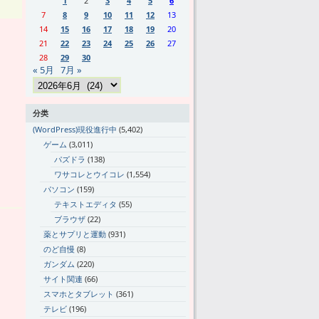
1
2
3
4
5
6
7
8
9
10
11
12
13
14
15
16
17
18
19
20
21
22
23
24
25
26
27
28
29
30
« 5月
7月 »
分类
(WordPress)現役進行中
(5,402)
ゲーム
(3,011)
パズドラ
(138)
ワサコレとウイコレ
(1,554)
パソコン
(159)
テキストエディタ
(55)
ブラウザ
(22)
薬とサプリと運動
(931)
のど自慢
(8)
ガンダム
(220)
サイト関連
(66)
スマホとタブレット
(361)
テレビ
(196)