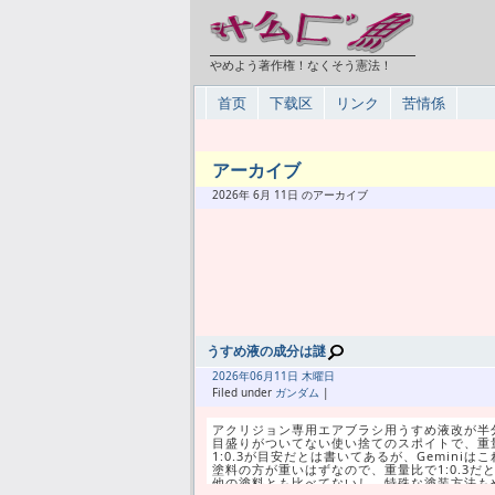
やめよう著作権！なくそう憲法！
首页
下载区
リンク
苦情係
アーカイブ
2026年 6月 11日 のアーカイブ
うすめ液の成分は謎
2026年
06月
11日 木曜日
Filed under
ガンダム
|
アクリジョン専用エアブラシ用うすめ液改が半
目盛りがついてない使い捨てのスポイトで、重
1:0.3が目安だとは書いてあるが、Gemini
塗料の方が重いはずなので、重量比で1:0.3だ
他の塗料とも比べてないし、特殊な塗装方法も