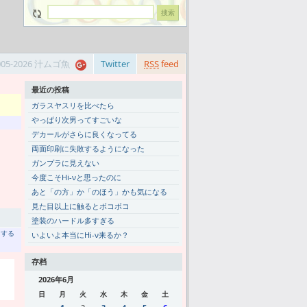
005-2026 汁ムゴ魚
Twitter
RSS
feed
最近の投稿
ガラスヤスリを比べたら
やっぱり次男ってすごいな
デカールがさらに良くなってる
両面印刷に失敗するようになった
ガンプラに見えない
今度こそHi-νと思ったのに
あと「の方」か「のほう」かも気になる
見た目以上に触るとボコボコ
塗装のハードル多すぎる
トする
いよいよ本当にHi-ν来るか？
存档
2026年6月
日
月
火
水
木
金
土