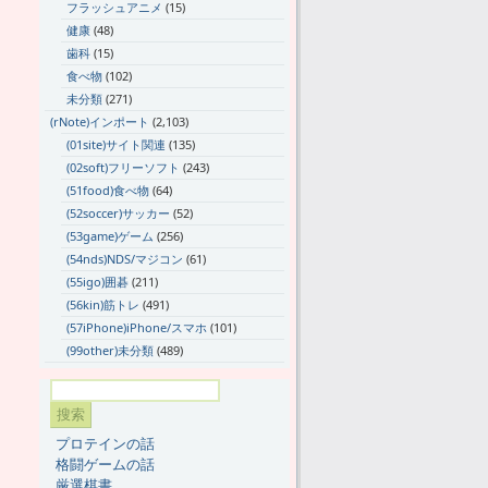
フラッシュアニメ
(15)
健康
(48)
歯科
(15)
食べ物
(102)
未分類
(271)
(rNote)インポート
(2,103)
(01site)サイト関連
(135)
(02soft)フリーソフト
(243)
(51food)食べ物
(64)
(52soccer)サッカー
(52)
(53game)ゲーム
(256)
(54nds)NDS/マジコン
(61)
(55igo)囲碁
(211)
(56kin)筋トレ
(491)
(57iPhone)iPhone/スマホ
(101)
(99other)未分類
(489)
プロテインの話
格闘ゲームの話
厳選棋書