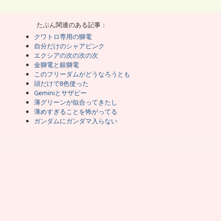
うほどには塗装したことになる。
ちする部類なんだと思う。
うになって、ガンガン減るようになった。
吹き付ける塗装は、ミストがほとんど出ない。
たぶん関連のある記事：
。
感じだな。
クワトロ専用の獅電
以外は今後もマーカーペンを利用したい。
自分だけのシャアピンク
トルを傾けないと届かない。
だん不便になってきた。
エクシアの次の次の次
たが、使ってみないと適切な長さかはわからない。
金獅電と銀獅電
ネットでは在庫が全滅してて買えなかった。
装の趣味は完全に詰む。
このフリーダムがどうなろうとも
頭だけで8色使った
Geminiとサザビー
するしかない品質だ。
えてたり曖昧になってたりする。
薄グリーンが似合ってきたし
たら、正規品と形が違うモールドになっちゃった。
薄めすぎることを怖がってる
デカいと歪みが目立つ。
ガンダムにガンダマ入らない
っとひねられてる。
ゃなく、安く塗装の被験体が欲しかったんだ。
て何の害もない。
に楽しくやってる。
改をいっしょに買った。
ールになっている。
いた。
ラーリングで塗装中。
ーのイエローゴールドを軽く。
だ決めてない。
を買いすぎて置き場所に困ってるのかなと。
る恐れがある。
味が続くかどうかもわからん。
ラはすべて塗装するだろう。
ころ。