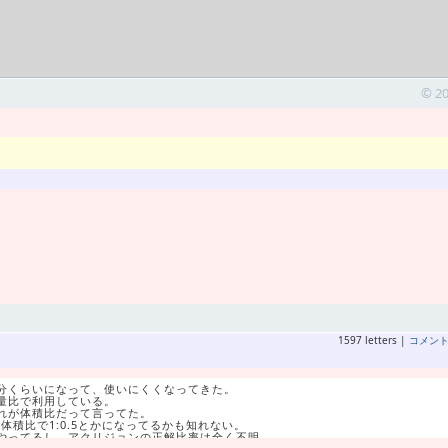
© 2
1597 letters |
コメン
分くらいになって、使いにくくなってきた。
量比で利用している。
はこれが体積比だって言ってた。
と体積比で1:0.5とかになってるかも知れない。
やってるし、アクリジョンの正解比率は全く不明。