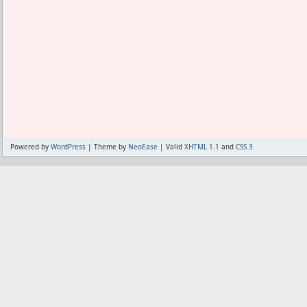
ビオフェルミンとイヌリンを飲み始めて
た。
が、出ても便秘と評価されちゃうウサギ
てるだけだ。
頻繁に出してるけど便秘扱いみたいな感
もう少し慣れて便意をコントロールして
のかもな。
しかし色も濃いほど悪いみたいな評価な
たぶんプロテインが多いせいで腸内環境
Powered by
WordPress
| Theme by
NeoEase
| Valid
XHTML 1.1
and
CSS 3
事は考えていない。
不溶性食物繊維だとかえって便秘になる
験は確かにある。
水溶性だったら良くはなっても悪くはな
菌を腸に届ける事より、腸で増やすこと
感じている。
どちらもユーザーレビューをみてると効
しはまだ来てないな。
まぁ、効いてないわけじゃなくて、何か
だ。
しかし理想にはまだ遠いかな。