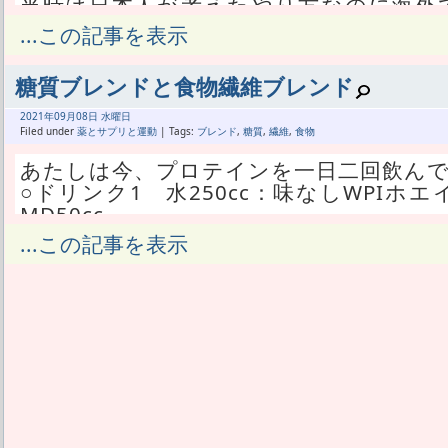
当時は日本人が考えたやり方なのに海外
やってない運動だった。
...この記事を表示
だからその運動をやるためのタイマーア
も英語のやつしかなかった。
糖質ブレンドと食物繊維ブレンド
あたしは別にアプリなんか使わず、壁掛
秒針が0～20までと20～30までみたい
2021年
09月
08日 水曜日
分やる。
Filed under
薬とサプリと運動
| Tags:
ブレンド
,
糖質
,
繊維
,
食物
これはしばらく続けてたんだけど、やめ
あたしは今、プロテインを一日二回飲ん
たぶん、体力を付けるとか心肺機能を高
○ドリンク1 水250cc：味なしWPIホエイ
せないことを優先したんだろう。
MD50cc
現在、HIITという名で広まっているらし
○ドリンク2 水250cc：味なしWPCホエイ
...この記事を表示
筋トレ系YouTubeで紹介している人もい
イヌリン15cc
なくもっと長時間やる物もある。
ドリンク1は朝5時に飲み、朝6時の筋ト
これに久しぶりに興味を持ったんだけど
を加えた物。
ないか考えてみた。
ドリンク2は夕食の少し前か場合によって
で、2分割でやってる筋トレを2分割のま
えて食物繊維を加えた物。
日間で1周出来る。
いずれもグラムで計量してなくて、1/4
今のところ2分割にわりと満足してて、2
ーンを利用している。
てる。
ホエイとソイで分解吸収時間が違うため、一
もしかしたら今後、3日で回すペースにし
にはならないだろう。
としてありだなと思った。