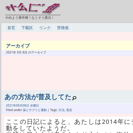
やめよう著作権！なくそう憲法！
首页
下载区
リンク
苦情係
アーカイブ
2021年 9月 8日 のアーカイブ
あの方法が普及してた
2021年
09月
08日 水曜日
Filed under
薬とサプリと運動
| Tags:
方法
,
普及
ここの日記によると、あたしは2014年
動をしていたようだ。