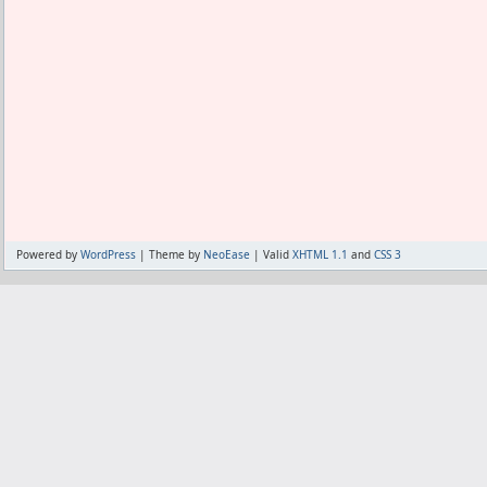
アプリ名はようやく設定することが出来
したのだが、
パッケージ名は相変わらずCameraDS
いる。
アイコンも作ろうと思ってる。
Streakように決め打してた数字を環境
することで、
なるべく多くの端末に対応し、マーケッ
ように目論んでいる。
ただし、将来的にも標準カメラ以下の機
かないわけで、
Powered by
WordPress
| Theme by
NeoEase
| Valid
XHTML 1.1
and
CSS 3
公開したからって誰も得する物ではない
尤も既にあたしにとってはこれがスタン
れ防止が思い通りにならないからダメ。