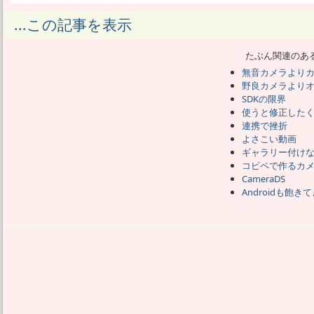
StreakにはiPhone4と同じように背
...この記事を表示
るが、
Android SDKが提供するカメラ切り替
たぶん関連のあ
で、
無音カメラより
まだバージョン2.2までしか出てないStr
野良カメラより
することが出来ない。
SDKの限界
いや、出来ないはずなのに標準のカメラ
使うと修正した
て使用することが出来るし、
連携で挫折
よさこい動画
他にもビデオチャットアプリとかで対応
ギャラリー付け
OSがサポートしてないハード機能を直接
コピペで作るカ
ど、ググっても全然出てこない。
CameraDS
方法を探してるひとは見つかるが、答え
Androidも飽き
素人としては2.3対応を待ちたいところだ
ないんじゃないかという噂もあり、
そうすると永久にフロントカメラ対応ア
標準カメラ以下のものしか作れない。
カメラが作ったJpegデータをそのままフ
付が2002年になってる。