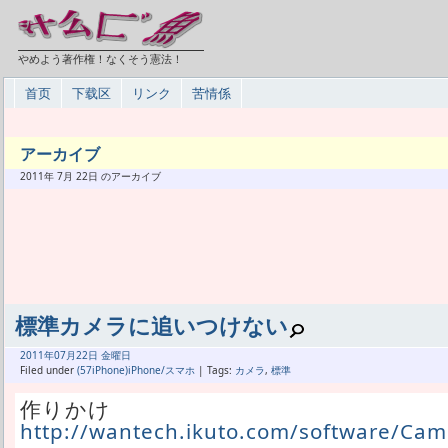
やめよう著作権！なくそう憲法！
首页
下载区
リンク
苦情係
アーカイブ
2011年 7月 22日 のアーカイブ
標準カメラに追いつけない
2011年
07月
22日 金曜日
Filed under
(57iPhone)iPhone/スマホ
| Tags:
カメラ
,
標準
作りかけ
http://wantech.ikuto.com/software/Ca