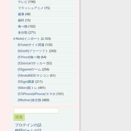
テレビ
(196)
フラッシュアニメ
(15)
健康
(48)
歯科
(15)
食べ物
(102)
未分類
(271)
(rNote)インポート
(2,103)
(01site)サイト関連
(135)
(02soft)フリーソフト
(243)
(51food)食べ物
(64)
(52soccer)サッカー
(52)
(53game)ゲーム
(256)
(54nds)NDS/マジコン
(61)
(55igo)囲碁
(211)
(56kin)筋トレ
(491)
(57iPhone)iPhone/スマホ
(101)
(99other)未分類
(489)
プロテインの話
格闘ゲームの話