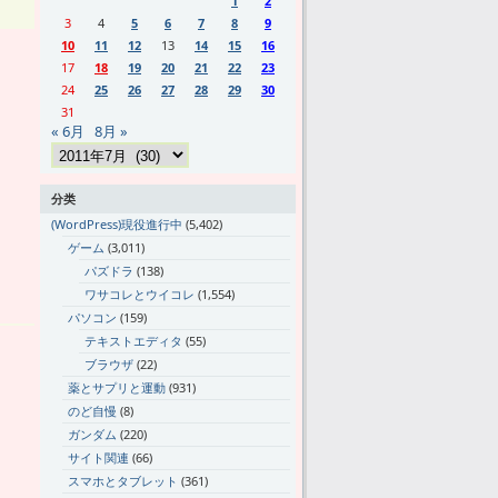
1
2
3
4
5
6
7
8
9
10
11
12
13
14
15
16
17
18
19
20
21
22
23
24
25
26
27
28
29
30
31
« 6月
8月 »
分类
(WordPress)現役進行中
(5,402)
ゲーム
(3,011)
パズドラ
(138)
ワサコレとウイコレ
(1,554)
パソコン
(159)
テキストエディタ
(55)
ブラウザ
(22)
薬とサプリと運動
(931)
のど自慢
(8)
ガンダム
(220)
サイト関連
(66)
スマホとタブレット
(361)