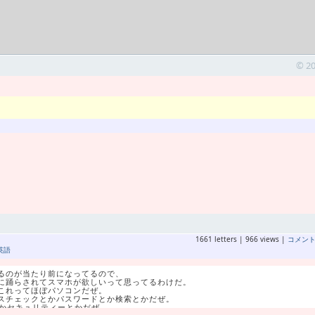
© 2
1661 letters | 966 views |
コメン
英語
るのが当たり前になってるので、
に踊らされてスマホが欲しいって思ってるわけだ。
これってほぼパソコンだぜ。
スチェックとかパスワードとか検索とかだぜ。
とかセキュリティーとかだぜ。