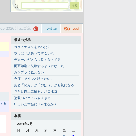
005-2026 汁ムゴ魚
Twitter
RSS
feed
最近の投稿
ガラスヤスリを比べたら
やっぱり次男ってすごいな
デカールがさらに良くなってる
両面印刷に失敗するようになった
ガンプラに見えない
今度こそHi-νと思ったのに
あと「の方」か「のほう」かも気になる
見た目以上に触るとボコボコ
塗装のハードル多すぎる
トする
いよいよ本当にHi-ν来るか？
存档
2011年7月
日
月
火
水
木
金
土