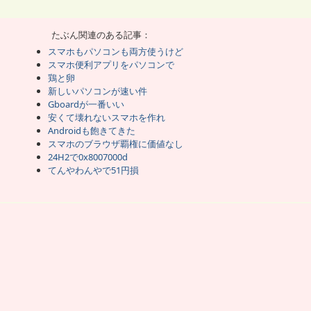
が苦手な人はスマホじゃない方がいいんだよ。
パソコンのように難しい携帯だよ。
今後も難しく進化することはあっても簡単にはならない。
んだから、スマホに簡単というニーズはない。
きな人なんだろうかって思ってたけど、
たぶん関連のある記事：
て、みんななんだかわからずに買ってる。
ッチスクリーンでスライドさせれるし、
スマホもパソコンも両方使うけど
的な機能を使わなくても楽しい物ではあるが。
スマホ便利アプリをパソコンで
鶏と卵
。
新しいパソコンが速い件
からないって言う人の多さが相当気になる。
、下手な日本語より英語の方がわかりやすいと思ってるから、
Gboardが一番いい
すら気にもとめずにいたが、
安くて壊れないスマホを作れ
語のアプリ使ってるね。
らなくていろいろ入れて見てるが、
Androidも飽きてきた
メラぐらい英語がわからなくても誰でも使えるが、
質の調節までしようと思うと、英語は読まなきゃいけない。
スマホのブラウザ覇権に価値なし
アプリの機能を全然引き出せないから不便になる。
24H2で0x8007000d
であり便利な面であるにもかかわらず、
インストールもしないとか言ってたら、
てんやわんやで51円損
、確実に普通の携帯よりは不便になるだろうな。
かでいろいろ試したが、それらも英語だらけだな。
ってたわ。
般人は英語だらけのパソコン携帯なんか欲しいのか？
と同程度の機能で満足し、
いてる機種を選び、
ホとして使わないっていう道を選ぶ感じだな。
ないと感じる。
人には語学の格差があるので中途半端だろう。
ホが使えないかも知れない。
なかったら全然使わないと思う。