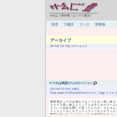
やめよう著作権！なくそう憲法！
首页
下载区
リンク
苦情係
アーカイブ
2011年 7月 19日 のアーカイブ
スマホは英語だらけのパソコン
2011年
07月
19日 火曜日
Filed under
(57iPhone)iPhone/スマホ
| Tags:
スマホ
,
携帯電話ってのは壊れてなくても次々買い換え
そろそろ買い換えようって人は今どきのブーム
そういう会話を聞いて思ったんだが、そもそも
インストールとかアンインストールとかウィル
無線LANとかバックアップとかWEBサービス